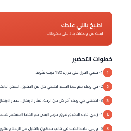
اطبخ باللي عندك
ابحث عن وصفات بناءً على مكوناتك.
خطوات التحضير
1- حمي الفرن على حرارة 180 درجة مئوية.
1
2- في وعاء متوسط الحجم، اخلطي كل من الدقيق، السكر، البايكنغ باودر والبايكنغ صودا.
2
3- اخفقي في وعاء آخر كل من الزيت، قشر البرتقال، عصير البرتقال، البيض، الفانيليا ولبن الزبادي.
3
4- زيدي خليط الدقيق فوق مزيج البيض مع الخلط المستمر لتحصلي على خليط كيك متجانس القوام.
4
5- وزعي خليط الكيك في قالب مدهون بالقليل من الزبدة ومنثور بالقليل من الدقيق ثم أدخليه الى الفرن.
5