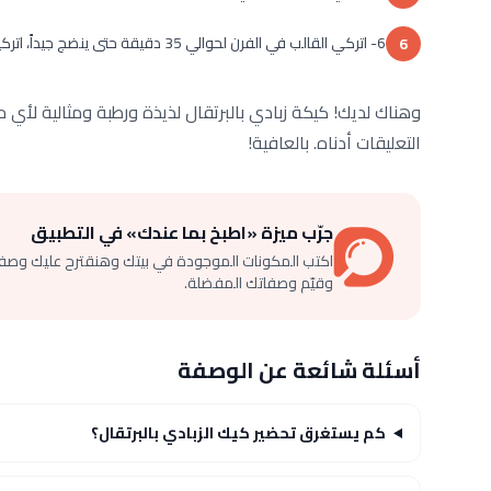
6- اتركي القالب في الفرن لحوالي 35 دقيقة حتى ينضج جيداً، اتركيه جانباً حتى يبرد ثم قدميه.
6
وهناك لديك! كيكة زبادي بالبرتقال لذيذة ورطبة ومثالية لأي
التعليقات أدناه. بالعافية!
جرّب ميزة «اطبخ بما عندك» في التطبيق
اكتب المكونات الموجودة في بيتك وهنقترح عليك وصف
وقيّم وصفاتك المفضلة.
أسئلة شائعة عن الوصفة
كم يستغرق تحضير كيك الزبادي بالبرتقال؟