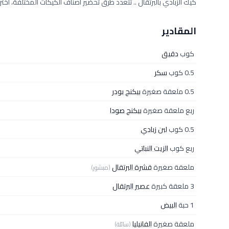
كيك الزبادي بالبرتقال .. تتعدد طرق تحضير أصناف الكيكات المختلفة، اخ
المقادير
كوب
دقيق
0.5 كوب
سكر
0.5 ملعقة صغيرة
بيكنج بودر
ربع ملعقة صغيرة
بيكنج صودا
0.5 كوب
لبن زبادي
ربع كوب
الزيت النباتي
ملعقة صغيرة
قشرة البرتقال
(مبشور)
3 ملعقة كبيرة
عصير البرتقال
1 حبة
البيض
ملعقة صغيرة
الفانيليا
(سائلة)