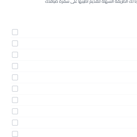
ترنا لك الطريقة السهلة لتقديم أطيبها على سفرة ضيافتك