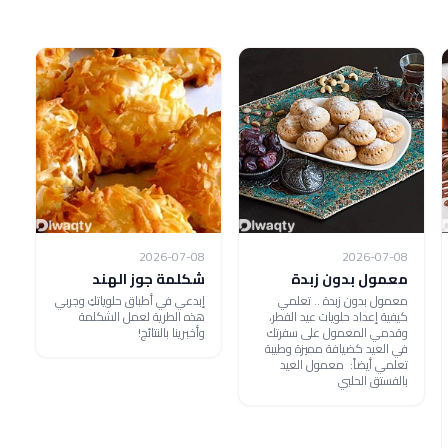
2026-07-08
2026-07-08
معمول بدون زبدة
شكلمة جوز الهند
معمول بدون زبدة .. تعلمي
إبدعي في أطباق حلوياتكِ وجربي
كيفية إعداد حلويات عيد الفطر،
هذه الطرية لعمل الشكلمة
وقدمي المعمول على سفرتك
وأخبرينا بالنتائج!
في العيد كضيافة مميزة وطيبة
تعلمي أيضاً: معمول العيد
بالفستق الحلبي