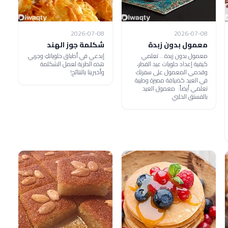
2026-07-08
2026-07-08
معمول بدون زبدة
شكلمة جوز الهند
معمول بدون زبدة .. تعلمي
إبدعي في أطباق حلوياتكِ وجربي
كيفية إعداد حلويات عيد الفطر،
هذه الطرية لعمل الشكلمة
وقدمي المعمول على سفرتك
وأخبرينا بالنتائج!
في العيد كضيافة مميزة وطيبة
تعلمي أيضاً: معمول العيد
بالفستق الحلبي