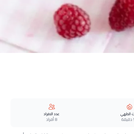
 الطهي
عدد الافراد
ة
8 أفراد