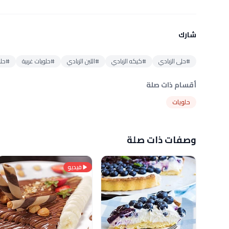
شارك
#حلى الزبادي
#كيكه الزبادي
#اللبن الزبادي
#حلويات غربية
#حلو
أقسام ذات صلة
حلويات
وصفات ذات صلة
فيديو