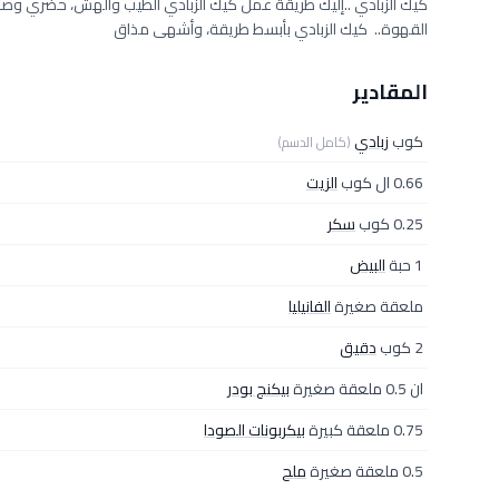
كيك الزبادي ..إليك طريقة عمل كيك الزبادي الطيب والهش، حضري 
القهوة.. كيك الزبادي بأبسط طريقة، وأشهى مذاق
المقادير
كوب
زبادي
(كامل الدسم)
0.66 ال كوب
الزيت
0.25 كوب
سكر
1 حبة
البيض
ملعقة صغيرة
الفانيليا
2 كوب
دقيق
ان 0.5 ملعقة صغيرة
بيكنج بودر
0.75 ملعقة كبيرة
بيكربونات الصودا
0.5 ملعقة صغيرة
ملح