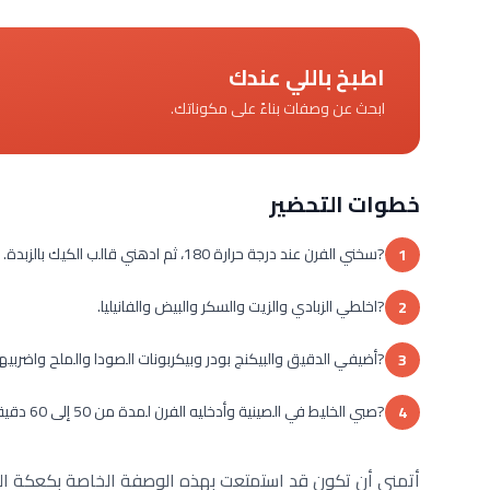
اطبخ باللي عندك
ابحث عن وصفات بناءً على مكوناتك.
خطوات التحضير
?سخني الفرن عند درجة حرارة 180، ثم ادهني قالب الكيك بالزبدة.
1
?اخلطي الزبادي والزيت والسكر والبيض والفانيليا.
2
?أضيفي الدقيق والبيكنج بودر وبيكربونات الصودا والملح واضربيهم
3
?صبي الخليط في الصينية وأدخليه الفرن لمدة من 50 إلى 60 دقيقة، لكن بعد تخفيض الحرارة إلى 140 أو 150.
4
أتمنى أن تكون قد استمتعت بهذه الوصفة الخاصة بكعكة الزباد