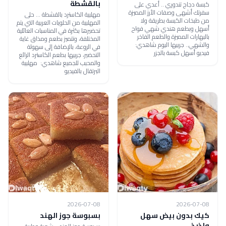
بالقشطة
كبسة دجاج تندوري .. أعدي على
سفرتك أشهى وصفات الأرز المميزة
مهلبية الكاسترد بالقشطة ... حلى
من طبخات الكبسة بطريقة ولا
المهلبية من الحلويات العربية التي يتم
أسهل وبطعم هندي شهي فواح
تحضيرها بكثرة في المناسبات العائلية
بالبهارات المميزة والطعم الفاخر
المختلفة، وتتميز بطعم ومذاق غاية
والشهي.. جربيها اليوم شاهدي:
في الروعة، بالإضافة إلى سهولة
فيديو أسهل كبسة بالجزر
التحضير، جربيها بطعم الكاسترد الرائع
والمحبب للجميع شاهدي: مهلبية
البرتقال بالفيديو
2026-07-08
2026-07-08
كيك بدون بيض سهل
بسبوسة جوز الهند
ولذيذ