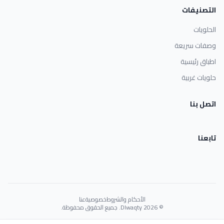
التصنيفات
الحلويات
وصفات سريعة
اطباق رئيسية
حلويات غربية
اتصل بنا
تابعنا
الأحكام والشروط
خصوصية
عنا
© 2026 Dlwaqty. جميع الحقوق محفوظة.
Powered by
GAIT