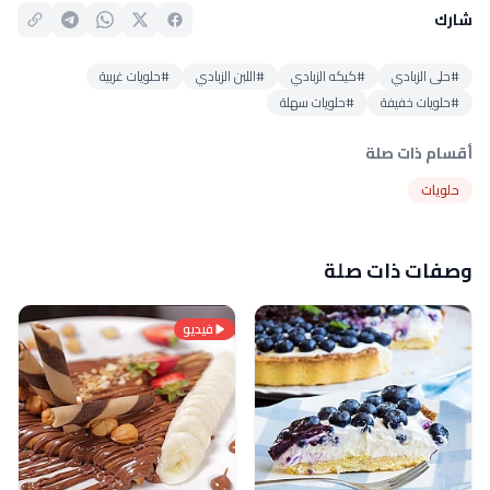
شارك
#حلى الزبادي
#كيكه الزبادي
#اللبن الزبادي
#حلويات غربية
#حلويات خفيفة
#حلويات سهلة
أقسام ذات صلة
حلويات
وصفات ذات صلة
فيديو