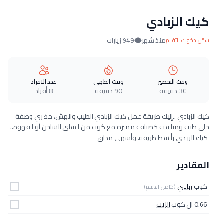
كيك الزبادي
منذ شهر
949 زيارات
سجّل دخولك للتقييم
وقت التحضير
وقت الطهي
عدد الافراد
30 دقيقة
90 دقيقة
8 أفراد
كيك الزبادي ..إليك طريقة عمل كيك الزبادي الطيب والهش، حضري وصفة
حلى طيب ومناسب كضيافة مميزة مع كوب من الشاي الساخن أو القهوة..
كيك الزبادي بأبسط طريقة، وأشهى مذاق
المقادير
كوب
زبادي
(كامل الدسم)
0.66 ال كوب
الزيت