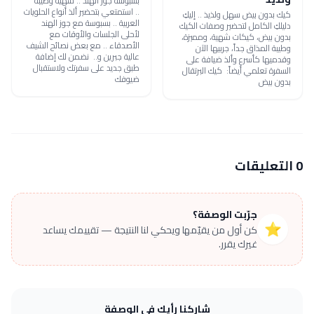
بسبوسة جوز الهند .. شهية وطيبة
.. استمتعي بتحضير ألذ أنواع الحلويات
كيك بدون بيض سهل ولذيذ .. إليكِ
العربية .. بسبوسة مع جوز الهند
دليلكِ الكامل لتحضير وصفات الكيك
لأحلى الجلسات والأوقات مع
بدون بيض، كيكات شهية، ومميزة،
الأصدقاء .. مع بعض نصائح الشيف
وطيبة المذاق جداً، جربيها الآن
عالية جبرين و.. نضمن لك إضافة
وقدميها كأسرع وألذ ضيافة على
طبق جديد على سفرتك ولاستقبال
السفرة تعلمي أيضاً: كيك البرتقال
ضيوفك
بدون بيض
0 التعليقات
جرّبت الوصفة؟
⭐
كن أول من يقيّمها ويحكي لنا النتيجة — تقييمك يساعد
غيرك يقرر.
شاركنا رأيك في الوصفة