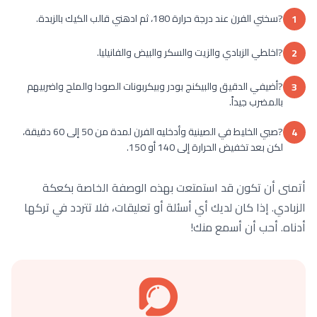
?سخني الفرن عند درجة حرارة 180، ثم ادهني قالب الكيك بالزبدة.
1
?اخلطي الزبادي والزيت والسكر والبيض والفانيليا.
2
?أضيفي الدقيق والبيكنج بودر وبيكربونات الصودا والملح واضربيهم
3
بالمضرب جيداً.
?صبي الخليط في الصينية وأدخليه الفرن لمدة من 50 إلى 60 دقيقة،
4
لكن بعد تخفيض الحرارة إلى 140 أو 150.
أتمنى أن تكون قد استمتعت بهذه الوصفة الخاصة بكعكة
الزبادي. إذا كان لديك أي أسئلة أو تعليقات، فلا تتردد في تركها
أدناه. أحب أن أسمع منك!