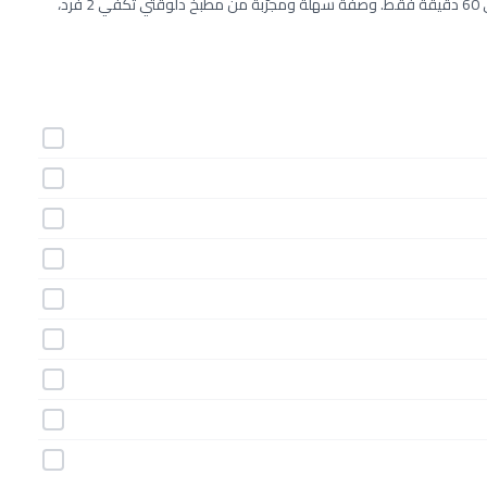
طريقة عمل كيك الشوكولاتة والتوت خطوة بخطوة بـ13 مكونات وفي 60 دقيقة فقط. وصفة سهلة ومجرّبة من مطبخ دلوقتي تكفي 2 فرد،