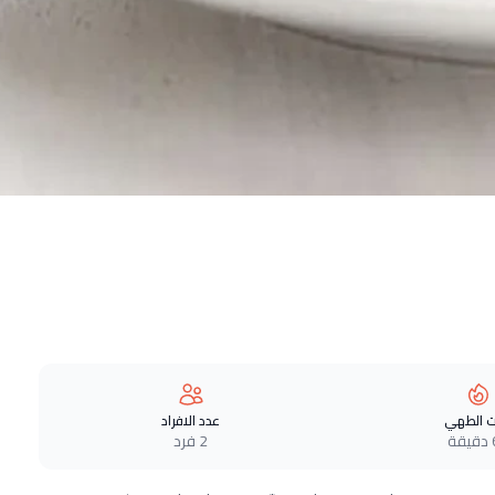
 الطهي
عدد الافراد
ة
2 فرد