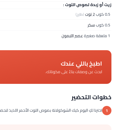
زيت أو زبدة لصوص التوت :
0.5 كوب
2 توت
(طازج)
0.5 كوب
سكر
1 ملعقة صغيرة
عصير الليمون
اطبخ باللي عندك
ابحث عن وصفات بناءً على مكوناتك.
خطوات التحضير
اخترنا لكِ اليوم كيك الشوكولاتة بصوص التوت الأحمر اللذيذ لتح
1