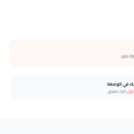
ك يقرر.
يك في الوصفة
خول
لترك تعليق.