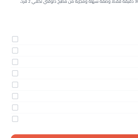
طريقة عمل كرات الزعتر وجبن الحلوم خطوة بخطوة بـ8 مكونات وفي 30 دقيقة فقط. وصفة سهلة ومجرّبة من مطبخ دلوقتي تكفي 2 فرد،