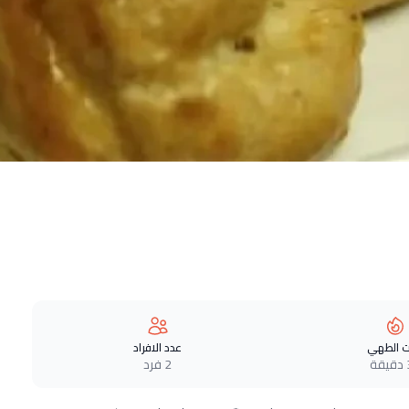
 الطهي
عدد الافراد
ة
2 فرد