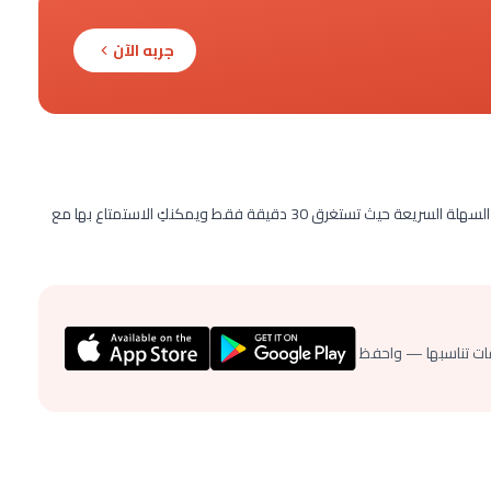
جربه الآن
هذه الوصفة يمكن تقديمها كفاتح للشهية وتعتبر من الوصفات السهلة السريعة حيث تستغرق 30 دقيقة فقط ويمكنكِ الاستمتاع بها مع
ات تناسبها — واحفظ