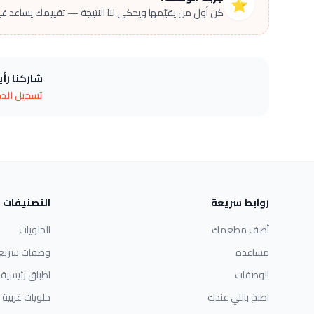
⭐
كن أول من يقيّمها ويحكي لنا النتيجة — تقييمك يساعد غير
شاركنا رأ
تسجيل الد
روابط سريعة
التصنيفات
أضف مطعمك
الحلويات
مساعدة
وصفات سريع
الوصفات
اطباق رئيسية
اطبخ باللي عندك
حلويات غربية