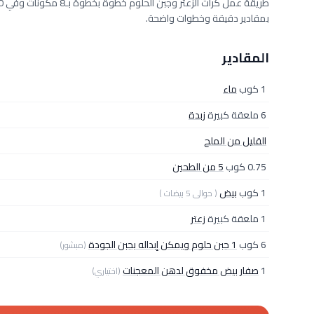
بمقادير دقيقة وخطوات واضحة.
المقادير
1 كوب
ماء
6 ملعقة كبيرة
زبدة
القليل من الملح
0.75 كوب
5 من الطحين
1 كوب
بيض
( حوالى 5 بيضات )
1 ملعقة كبيرة
زعتر
6 كوب
1 جبن حلوم ويمكن إبداله بجبن الجودة
(مبشور)
1
صفار بيض مخفوق لدهن المعجنات
(اختياري)