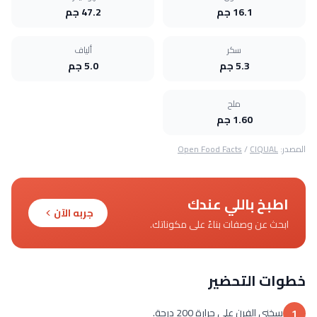
16.1 جم
47.2 جم
سكر
ألياف
5.3 جم
5.0 جم
ملح
1.60 جم
المصدر:
CIQUAL
/
Open Food Facts
اطبخ باللي عندك
جربه الآن
ابحث عن وصفات بناءً على مكوناتك.
خطوات التحضير
سخني الفرن على حرارة 200 درجة.
1