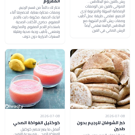
المفروم
ريش بالفرن مع البطاطس ..
الصواني بالفرن من الوصفات
نختار لك دائماً من قسم الرجيم،
الرمضانية السهلة والمرغوبة لدى
وصفات مختارة بعناية، لتحضيرها أثناء
الجميع، تعلمي طريقة عمل أطيب
اتباعك الحمية، مكرونة دايت باللحم
وصفات ريش اللحم الشهية مع
المفروم، حضري الأكلات الصحية
البطاطس الرائعة تعلمي أيضاً:
باستخدام اللحم المفروم، والمكرونة،
الريش الضاني في الفرن
وتمتعي بأطيب وجبة صحية وقليلة
السعرات الحرارية دون خوف
2026-07-08
2026-07-08
خبز الشوفان للرجيم بدون
كوكتيل الفواكة الصحي
طحين
أفضل ما يميز تحضير كوكتيل
الفواكة الصحي هو سرعة التنفيد،