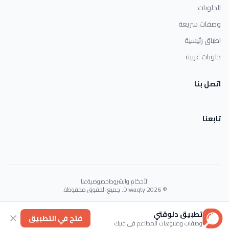
الحلويات
وصفات سريعة
اطباق رئيسية
حلويات غربية
اتصل بنا
تابعنا
الأحكام والشروط
خصوصية
عنا
© 2026 Dlwaqty. جميع الحقوق محفوظة.
Powered by
GAIT
تطبيق دلوقتي
فتح في التطبيق
وصفات ومنيوهات المطاعم في جيبك