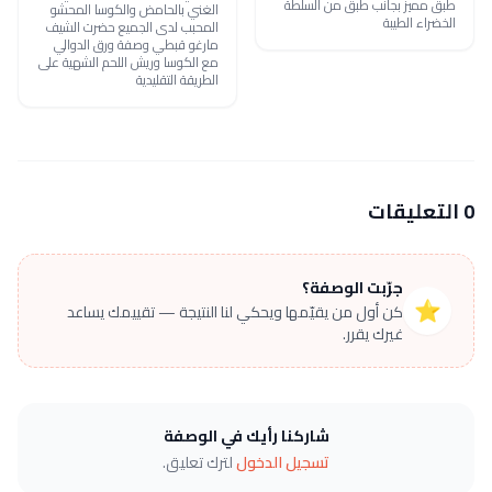
طبق مميز بجانب طبق من السلطة
الغني بالحامض والكوسا المحشو
الخضراء الطيبة
المحبب لدى الجميع حضرت الشيف
مارغو قبطي وصفة ورق الدوالي
مع الكوسا وريش اللحم الشهية على
الطريقة التقليدية
0 التعليقات
جرّبت الوصفة؟
⭐
كن أول من يقيّمها ويحكي لنا النتيجة — تقييمك يساعد
غيرك يقرر.
شاركنا رأيك في الوصفة
تسجيل الدخول
لترك تعليق.