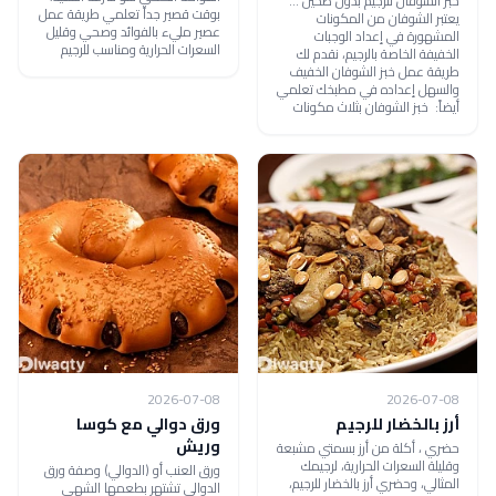
خبز الشوفان للرجيم بدون طحين ...
بوقت قصير جداً تعلمي طريقة عمل
يعتبر الشوفان من المكونات
عصير مليء بالفوائد وصحي وقليل
المشهورة في إعداد الوجبات
السعرات الحرارية ومناسب للرجيم
الخفيفة الخاصة بالرجيم، نقدم لك
طريقة عمل خبز الشوفان الخفيف
والسهل إعداده في مطبخك تعلمي
أيضاً: خبز الشوفان بثلاث مكونات
2026-07-08
2026-07-08
أرز بالخضار للرجيم
ورق دوالي مع كوسا
وريش
حضري ، أكلة من أرز بسمتي مشبعة
وقليلة السعرات الحرارية، لرجيمك
ورق العنب أو (الدوالي) وصفة ورق
المثالي، وحضري أرز بالخضار للرجيم،
الدوالي تشتهر بطعمها الشهي