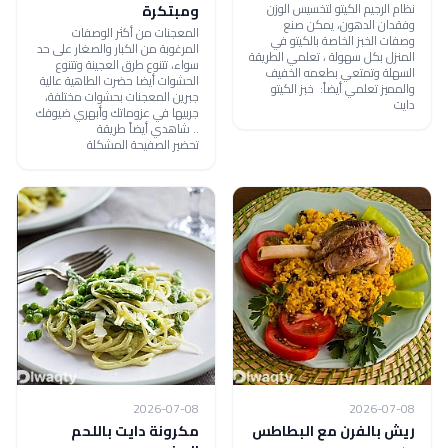
نظام الرجيم الكيتو لتخسيس الوزن
ومبتكرة
وفقدان الدهون، يمكن صنع
المعجنات من أكثر الوصفات
وصفات الخبز الخاصة بالكيتو في
المرغوبة من الكبار والصغار على حد
المنزل بكل سهولة ، تعلمي الطريقة
سواء، تتنوع طرق العجينة وتتنوع
السهلة وتمتعي بطعمه الخفيف
الحشوات أيضا حضرت الطاهية عالية
والمميز تعلمي أيضاً: خبز الكيتو
جبرين المعجنات بحشوات مختلفة،
دايت
جربيها في عزوماتك وأبهري ضيوفك
.. شاهدي أيضاً طريقة
تحضير الصفيحة المشكلة
2026-07-08
2026-07-08
ريش بالفرن مع البطاطس
مكرونة دايت باللحم