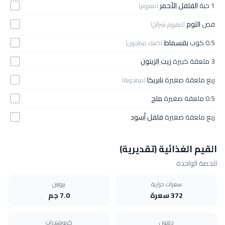
1 حبة
الفلفل الأحمر
(مفروم)
فص
الثوم
(مفروم شرائح)
0.5 كوب
بقسماط
(كعك مطحون)
3 ملعقة كبيرة
زيت الزيتون
ربع ملعقة صغيرة
بابريكا
(مطحونة)
0.5 ملعقة صغيرة
ملح
ربع ملعقة صغيرة
فلفل أسود
القيم الغذائية (تقديرية)
للحصة الواحدة
سعرات حرارية
بروتين
372 سعرة
7.0 جم
دهون
كربوهيدرات