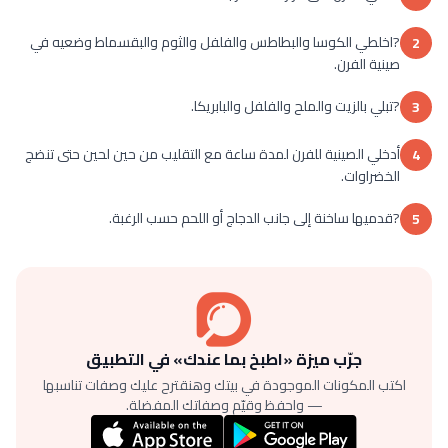
?اخلطي الكوسا والبطاطس والفلفل والثوم والبقسماط وضعيه في
2
صينية الفرن.
?تبلي بالزيت والملح والفلفل والبابريكا.
3
أدخلي الصينية للفرن لمدة ساعة مع التقليب من حين لحين حتى تنضج
4
الخضراوات.
?قدميها ساخنة إلى جانب الدجاج أو اللحم حسب الرغبة.
5
جرّب ميزة «اطبخ بما عندك» في التطبيق
اكتب المكونات الموجودة في بيتك وهنقترح عليك وصفات تناسبها
— واحفظ وقيّم وصفاتك المفضلة.