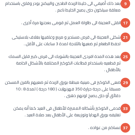
بعد ذلك أضيفي الى خليط الزبدة الطحين والبيكنج بودر وقلبي باستخدام
9
معلقة سيلكون حتى يصبح الخليط ناعم .
انقلى العجينة الى طاولة العمل ثم قومى بعجنها مرة أخرى .
17
شكلى العجينة الى قرص مستدير و مربع وغلفيها بغلاف بلاستيكى
21
لحفظ الطعام ثم ضعيها بالثلاجة لمدة 3 ساعات على الأقل .
بعد هذه المدة افردى العجينة بالشوبك الى قرص كبير قليل السمك
25
ثم قطعيه باستخدام قطاعات الكوكيز المختلفة بالأشكال الخاصة
بالأطفال .
ضعى الكوكيز فى صينية مبطنة بورق الزبدة ثم ضعيهم بالفرن المسخن
29
مسبقا على درجة حرارة 350 فهرنهايت ( 180 درجة ) لمدة 8 : 10
دقائق أو حتى يصبح لونهم ذهبى .
قدمى الكوكيز بأشكاله المميزة للأطفال فى العيد كما أنه يمكن
33
تغليفه بورق الهدايا وتوزيعة على الأطفال بعد صلاة العيد .
عساكم من عواده .
37