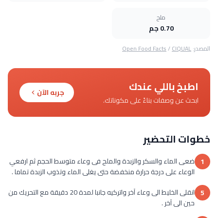
ملح
0.70 جم
المصدر:
CIQUAL
/
Open Food Facts
اطبخ باللي عندك
جربه الآن
ابحث عن وصفات بناءً على مكوناتك.
خطوات التحضير
ضعى الماء والسكر والزبدة والملح فى وعاء متوسط الحجم ثم ارفعي
1
الوعاء على درجة حرارة منخفضة حتى يغلى الماء وتذوب الزبدة تماما .
انقلى الخليط الى وعاء آخر واتركيه جانبا لمدة 20 دقيقة مع التحريك من
5
حين الى آخر .