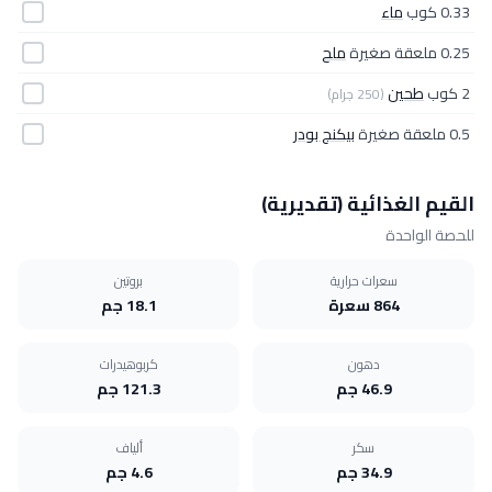
0.33 كوب
ماء
0.25 ملعقة صغيرة
ملح
2 كوب
طحين
(250 جرام)
0.5 ملعقة صغيرة
بيكنج بودر
القيم الغذائية (تقديرية)
للحصة الواحدة
سعرات حرارية
بروتين
864 سعرة
18.1 جم
دهون
كربوهيدرات
46.9 جم
121.3 جم
سكر
ألياف
34.9 جم
4.6 جم