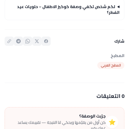
لكم شخص تكفي وصفة كوكيز الاطفال – حلويات عيد
الفطر؟
شارك
المطبخ
المطبخ الغربي
0 التعليقات
جرّبت الوصفة؟
⭐
كن أول من يقيّمها ويحكي لنا النتيجة — تقييمك يساعد
غيرك يقرر.