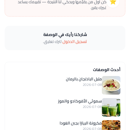
⭐
كن أول من يقيّمها ويحكي لنا النتيجة — تقييمك يساعد
غيرك يقرر.
شاركنا رأيك في الوصفة
تسجيل الدخول
لترك تعليق.
أحدث الوصفات
متبل الباذنجان بالرمان
2026-07-08
سموثي الأفوكادو والموز
2026-07-08
مكرونة البيتزا بجبن الغودا
2026-07-08