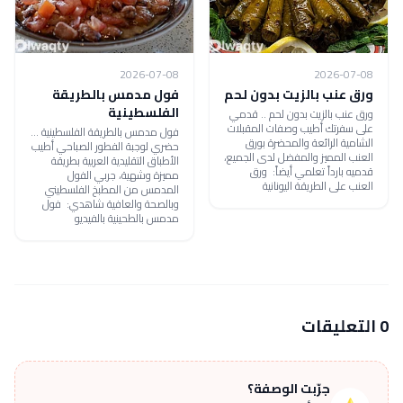
2026-07-08
2026-07-08
ورق عنب بالزيت بدون لحم
فول مدمس بالطريقة
الفلسطينية
ورق عنب بالزيت بدون لحم .. قدمي
على سفرتك أطيب وصفات المقبلات
فول مدمس بالطريقة الفلسطينية ...
الشامية الرائعة والمحضرة بورق
حضري لوجبة الفطور الصباحي أطيب
العنب المميز والمفضل لدى الجميع،
الأطباق التقليدية العربية بطريقة
قدميه بارداً تعلمي أيضاً: ورق
مميزة وشهية، جربي الفول
العنب على الطريقة اليونانية
المدمس من المطبخ الفلسطيني
وبالصحة والعافية شاهدي: فول
مدمس بالطحينية بالفيديو
0 التعليقات
جرّبت الوصفة؟