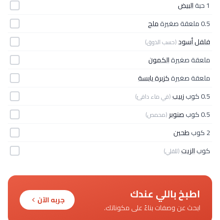
1 حبة
البيض
0.5 ملعقة صغيرة
ملح
فلفل أسود
(حسب الذوق)
ملعقة صغيرة
الكمون
ملعقة صغيرة
كزبرة يابسة
0.5 كوب
زبيب
(في ماء دافئ)
0.5 كوب
صنوبر
(محمص)
2 كوب
طحين
كوب
الزيت
(للقلي)
اطبخ باللي عندك
جربه الآن
ابحث عن وصفات بناءً على مكوناتك.