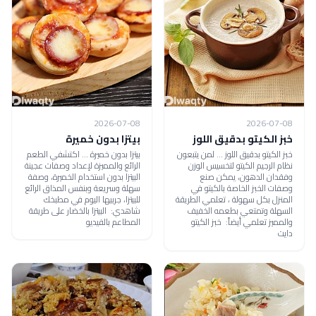
2026-07-08
2026-07-08
خبز الكيتو بدقيق اللوز
بيتزا بدون خميرة
خبز الكيتو بدقيق اللوز ... لمن يتبعون
بيتزا بدون خميرة ... اكتشفي الطعم
نظام الرجيم الكيتو لتخسيس الوزن
الرائع والمميزة لإعداد وصفات عجينة
وفقدان الدهون، يمكن صنع
البيتزا بدون استخدام الخميرة، وصفة
وصفات الخبز الخاصة بالكيتو في
سهلة وسريعة وبنفس المذاق الرائع
المنزل بكل سهولة ، تعلمي الطريقة
للبيتزا، جربيها اليوم في مطبخك
السهلة وتمتعي بطعمه الخفيف
شاهدي: البيتزا بالخضار على طريقة
والمميز تعلمي أيضاً: خبز الكيتو
المطاعم بالفيديو
دايت