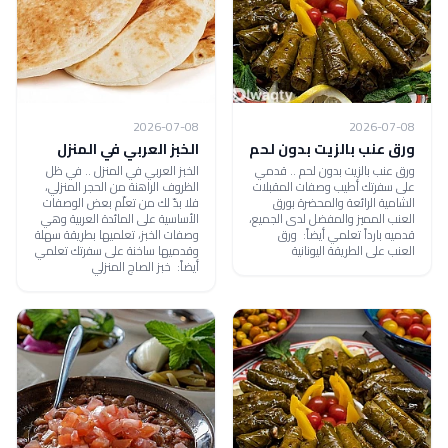
2026-07-08
2026-07-08
ورق عنب بالزيت بدون لحم
الخبز العربي في المنزل
ورق عنب بالزيت بدون لحم .. قدمي
الخبز العربي في المنزل .. في ظل
على سفرتك أطيب وصفات المقبلات
الظروف الراهنة من الحجر المنزلي،
الشامية الرائعة والمحضرة بورق
فلا بدّ لك من تعلّم بعض الوصفات
العنب المميز والمفضل لدى الجميع،
الأساسية على المائدة العربية وهي
قدميه بارداً تعلمي أيضاً: ورق
وصفات الخبز، تعلميها بطريقة سهلة
العنب على الطريقة اليونانية
وقدميها ساخنة على سفرتك تعلمي
أيضاً: خبز الصاج المنزلي