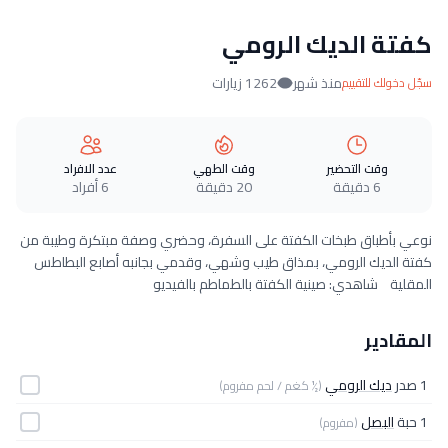
كفتة الديك الرومي
منذ شهر
1262 زيارات
سجّل دخولك للتقييم
وقت التحضير
وقت الطهي
عدد الافراد
6 دقيقة
20 دقيقة
6 أفراد
نوعي بأطباق طبخات الكفتة على السفرة، وحضري وصفة مبتكرة وطيبة من
كفتة الديك الرومي، بمذاق طيب وشهي، وقدمي بجانبه أصابع البطاطس
المقلية شاهدي: صينية الكفتة بالطماطم بالفيديو
المقادير
1 صدر
ديك الرومي
(½ كغم / لحم مفروم)
1 حبة
البصل
(مفروم)