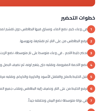
خطوات التحضير
في وعاء كبير، نضع الماء، ونسلق فيها البطاطس دون تقشير لمدة 20 - 25 دقيقة حتى تن
1
نرفع البطاطس من على النار، ثم نقشرها، ونهرسها.
2
نحضر خليط اللحم .. في وعاء متوسط على نار متوسطة، نضع الزيت
3
نضع اللحمة المفرومة، ونقلبه حتى يتغير لونه، ثم نضيف البصل وا
4
نتبل الخليط بالملح والفلفل الأسود والكزبرة والكركم، ونقلبه مرة
5
نرفع الخليط من على النار، ونضيف إليه البطاطس ونقلب جميع المكو
6
في بولة متوسطة نضع البيض ونخفقه جيداً.
7