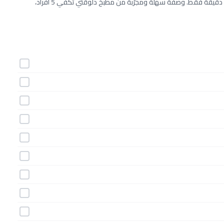
طريقة عمل كبة البطاطس باللحم خطوة بخطوة بـ18 مكونات وفي 80 دقيقة فقط. وصفة سهلة ومجرّبة من مطبخ دلوقتي تكفي 5 أفراد،