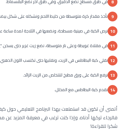
في طبق مسطح نضع الدقيق، وفي طبق آخر نضع البقسماط.
8
نأخذ مقدار كرة متوسطة من خليط اللحم ونشكله على شكل بيضاو
9
نرص الكبة في صينية مسطحة، ونضعها في الثلاجة لمدة ساعة عل
10
في مقلاة غويطة وعلى نار متوسطة، نضع زيت غزير حتى يسخن "ي
11
نقلي كبة البطاطس في الزيت، ونقلبها حتى تكتسب اللون الذهبي.
12
نرفع الكبة على ورق مطبخ لتتتخلص من الزيت الزائد.
13
نقدم كبة البطاطس مع المخلل.
14
أتمنى أن تكون قد استمتعت بهذا البرنامج التعليمي حول كيفي
فالرجاء تركها أدناه. وإذا كنت ترغب في معرفة المزيد عن م
شكرا للقراءة!