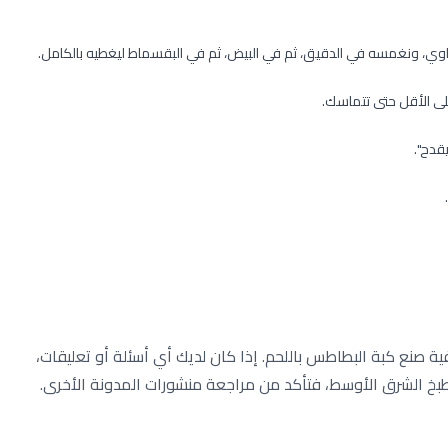
ي، ونغمسه في الدقيق، ثم في البيض، ثم في البقسماط ليغطيه بالكامل.
ى الأقل حتى تتماسك.
قدح".
ة صنع كبة البطاطس باللحم. إذا كان لديك أي أسئلة أو تعليقات،
طبخ الشرق الأوسط، فتأكد من مراجعة منشورات المدونة الأخرى.