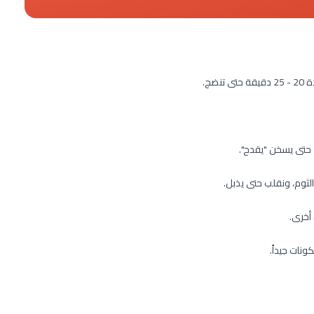
ضج.
 حتى يسخن "يقدح".
لثوم، ونقلب حتى يذبل.
 أخرى.
نات جيداً.