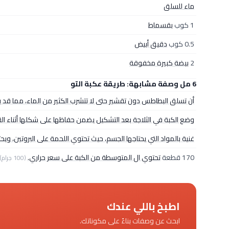
ماء للسلق
1 كوب
بقسماط
0.5 كوب
دقيق أبيض
2
بيضة كبيرة مخفوقة
6 مل وصفة مشابهة: طريقة عكبة التو
أن تسلق البطاطس دون تقشير حتى لا تتشرب الكثير من الماء، مما قد 
وضع الكبة في الثلاجة بعد التشكيل يضمن حفاظها على شكلها أثناء الق
غنية بالمواد التي يحتاجها الجسم، حيث تحتوي اللحمة على البروتين، و
170 قطعة
تحتوي ال المتوسطة من الكبة على سعر حراري.
(100 جرام)
اطبخ باللي عندك
ابحث عن وصفات بناءً على مكوناتك.