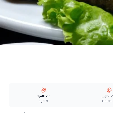
 الطهي
عدد الافراد
ة
5 أفراد