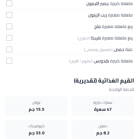
ملعقة كبيرة
عصير الليمون
ملعقة صغيرة
زيت الزيتون
ربع ملعقة صغيرة
ملح
ربع ملعقة صغيرة
بابريكا
(اختياري)
علبة
حمص
(مغسول ومصفى)
ملعقة كبيرة
بقدونس
(مفروم / للتزيين)
القيم الغذائية (تقديرية)
للحصة الواحدة
سعرات حرارية
بروتين
47 سعرة
15.5 جم
دهون
كربوهيدرات
8.2 جم
33.0 جم