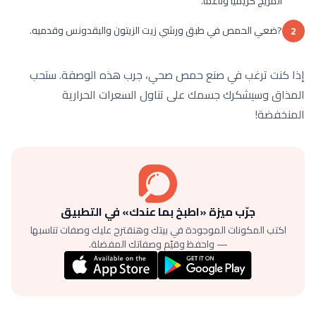
المزيج كريمياً وناعماً.
?ضعي الحمص في طبق ورشي زيت الزيتون والبقدونس وقدميه.
2
إذا كنت ترغب في صنع حمص صحي، جرب هذه الوصفة. ستحب
المذاق وسيشكرك جسمك على تناول السعرات الحرارية
المنخفضة!
جرّب ميزة «اطبخ بما عندك» في التطبيق
اكتب المكونات الموجودة في بيتك وهنقترح عليك وصفات تناسبها
— واحفظ وقيّم وصفاتك المفضلة.