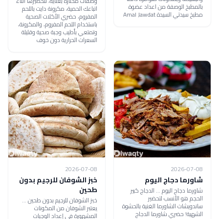
وصفات مختارة بعناية، لتحضيرها أثناء
بالمطبخ الوصفة من اعداد عضوة
اتباعك الحمية، مكرونة دايت باللحم
مطبخ سيدتي السيدة Amal Jawdat
المفروم، حضري الأكلات الصحية
باستخدام اللحم المفروم، والمكرونة،
وتمتعي بأطيب وجبة صحية وقليلة
السعرات الحرارية دون خوف
2026-07-08
2026-07-08
شاورما دجاج اليوم
خبز الشوفان للرجيم بدون
طحين
شاورما دجاج اليوم ... الدجاج كبير
الحجم هو الأنسب لتحضير
خبز الشوفان للرجيم بدون طحين ...
ساندويشات الشاورما الغنية بالحشوة
يعتبر الشوفان من المكونات
الشهية! حضري شاورما الدجاج
المشهورة في إعداد الوجبات