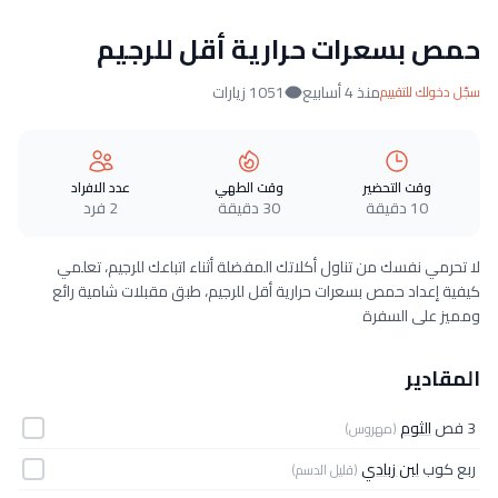
حمص بسعرات حرارية أقل للرجيم
منذ 4 أسابيع
1051 زيارات
سجّل دخولك للتقييم
وقت التحضير
وقت الطهي
عدد الافراد
10 دقيقة
30 دقيقة
2 فرد
لا تحرمي نفسك من تناول أكلاتك المفضلة أثناء اتباعك للرجيم، تعلمي
كيفية إعداد حمص بسعرات حرارية أقل للرجيم، طبق مقبلات شامية رائع
ومميز على السفرة
المقادير
3 فص
الثوم
(مهروس)
ربع كوب
لبن زبادي
(قليل الدسم)