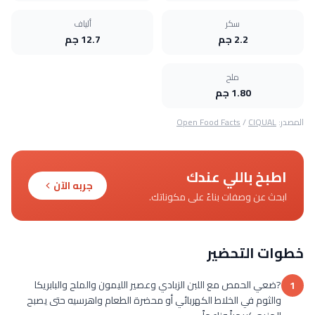
سكر
ألياف
2.2 جم
12.7 جم
ملح
1.80 جم
المصدر:
CIQUAL
/
Open Food Facts
اطبخ باللي عندك
جربه الآن
ابحث عن وصفات بناءً على مكوناتك.
خطوات التحضير
?ضعي الحمص مع اللبن الزبادي وعصير الليمون والملح والبابريكا
1
والثوم في الخلاط الكهربائي أو محضرة الطعام واهرسيه حتى يصبح