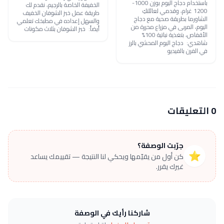
باستخدام دجاج اليوم بوزن 1000-
الخفيفة الخاصة بالرجيم، نقدم لك
1200 غرام، وقدمي لعائلتكِ
طريقة عمل خبز الشوفان الخفيف
الشاورما بطريقة صحية مع دجاج
والسهل إعداده في مطبخك تعلمي
اليوم، المربى في مزراع محررة من
أيضاً: خبز الشوفان بثلاث مكونات
الأقفاص، بتغذية نباتية 100%
شاهدي: دجاج اليوم المحشي بالرز
في الفرن بالفيديو
0 التعليقات
جرّبت الوصفة؟
⭐
كن أول من يقيّمها ويحكي لنا النتيجة — تقييمك يساعد
غيرك يقرر.
شاركنا رأيك في الوصفة