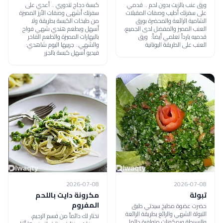
ورق عنب بالزيت بدون لحم .. قدمي
كبسة دجاج تندوري .. أعدي على
على سفرتك أطيب وصفات المقبلات
سفرتك أشهى وصفات الأرز المميزة
الشامية الرائعة والمحضرة بورق
من طبخات الكبسة بطريقة ولا
العنب المميز والمفضل لدى الجميع،
أسهل وبطعم هندي شهي فواح
قدميه بارداً تعلمي أيضاً: ورق
بالبهارات المميزة والطعم الفاخر
العنب على الطريقة اليونانية
والشهي.. جربيها اليوم شاهدي:
فيديو أسهل كبسة بالجزر
2026-07-08
2026-07-08
تبولة
مكرونة دايت باللحم
المفروم
حضرت عضوة مطبخ سيدتي طبق
التبولة الشهي والرائع بطريقة الرائعة
نختار لك دائماً من قسم الرجيم،
والبسيطة وبمكونات متوافرة دائما