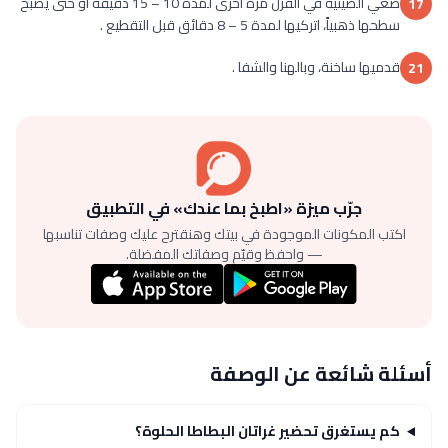
ضعي الصينية في الفرن مرة أخرى لمدة 10 – 15 دقيقة أو حتى يصبح
17
سطحها ذهبياً، اتركيها لمدة 5 – 8 دقائق قبل التقطيع .
قدميها ساخنة، وبالهنا والشفا .
21
جرّب ميزة «اطبخ بما عندك» في التطبيق
اكتب المكونات الموجودة في بيتك وهنقترح عليك وصفات تناسبها
— واحفظ وقيّم وصفاتك المفضلة.
أسئلة شائعة عن الوصفة
كم يستغرق تحضير غراتان البطاطا الحلوة؟