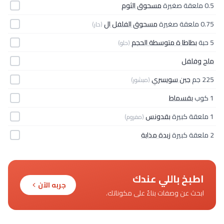
0.5 ملعقة صغيرة
مسحوق الثوم
0.75 ملعقة صغيرة
مسحوق الفلفل ال
(حار)
5 حبة
بطاطا ة متوسطة الحجم
(حلو)
ملح وفلفل
225 جم
جبن سويسري
(مبشور)
1 كوب
بقسماط
1 ملعقة كبيرة
بقدونس
(مفروم)
2 ملعقة كبيرة
زبدة مذابة
اطبخ باللي عندك
جربه الآن
ابحث عن وصفات بناءً على مكوناتك.