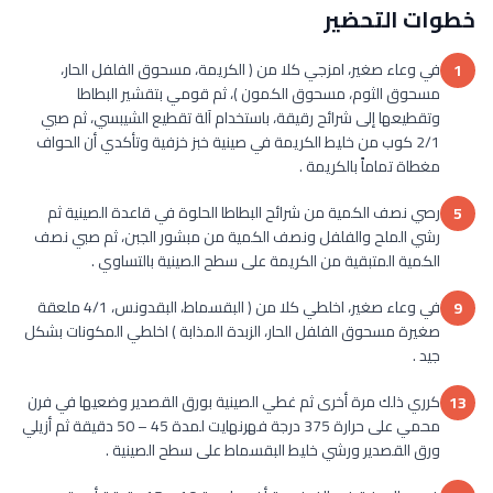
خطوات التحضير
في وعاء صغير، امزجي كلا من ( الكريمة، مسحوق الفلفل الحار،
1
مسحوق الثوم، مسحوق الكمون )، ثم قومي بتقشير البطاطا
وتقطيعها إلى شرائح رقيقة، باستخدام آلة تقطيع الشيبسي، ثم صبي
2/1 كوب من خليط الكريمة في صينية خبز خزفية وتأكدي أن الحواف
مغطاة تماماً بالكريمة .
رصي نصف الكمية من شرائح البطاطا الحلوة في قاعدة الصينية ثم
5
رشي الملح والفلفل ونصف الكمية من مبشور الجبن، ثم صبي نصف
الكمية المتبقية من الكريمة على سطح الصينية بالتساوي .
في وعاء صغير، اخلطي كلا من ( البقسماط، البقدونس، 4/1 ملعقة
9
صغيرة مسحوق الفلفل الحار، الزبدة المذابة ) اخلطي المكونات بشكل
جيد .
كرري ذلك مرة أخرى ثم غطي الصينية بورق القصدير وضعيها في فرن
13
محمي على حرارة 375 درجة فهرنهايت لمدة 45 – 50 دقيقة ثم أزيلي
ورق القصدير ورشي خليط البقسماط على سطح الصينية .