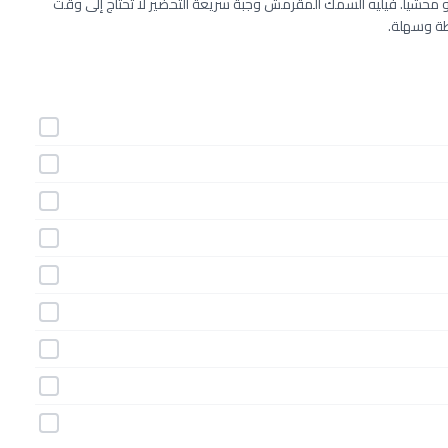
و محشياً. فيليه السمك المقرمش وجبة سريعة التحضير لا تحتاج إلى وقت
طة وسهلة.