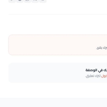
ك يقرر.
يك في الوصفة
خول
لترك تعليق.