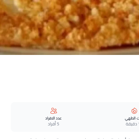
 الطهي
عدد الافراد
ة
5 أفراد