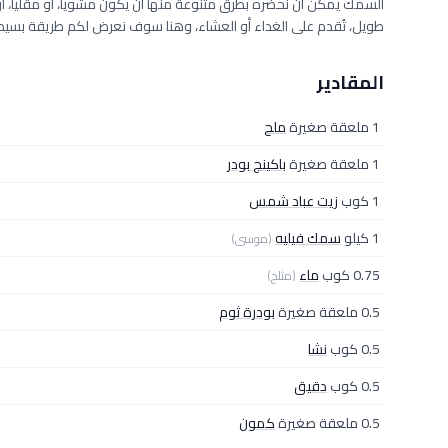
السمك يمكن أن نحضره بطرق متنوعة منها أن يكون مشوياً، أو مقلياً، أ
طويل، تُقدم على الغداء أو العشاء، وهنا سوف نعرض لكم طريقة بسي
المقادير
1 ملعقة صغيرة
ملح
1 ملعقة صغيرة
باكينج بودر
1 كوب
زيت عباد شمس
1 كيلو
سمك فيليه
(موسى)
0.75 كوب
ماء
(مثلج)
0.5 ملعقة صغيرة
بودرة ثوم
0.5 كوب
نشا
0.5 كوب
دقيق
0.5 ملعقة صغيرة
كمون