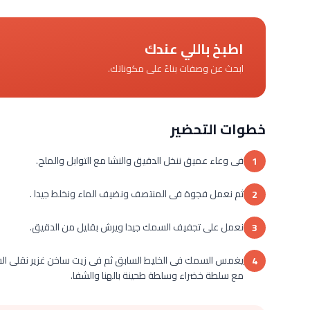
اطبخ باللي عندك
ابحث عن وصفات بناءً على مكوناتك.
خطوات التحضير
فى وعاء عميق ننخل الدقيق والنشا مع التوابل والملح.
1
ثم نعمل فجوة فى المنتصف ونضيف الماء ونخلط جيدا .
2
نعمل على تجفيف السمك جيدا ويرش بقليل من الدقيق.
3
يغمس السمك فى الخليط السابق ثم فى زيت ساخن غزير نقلى ال
4
مع سلطة خضراء وسلطة طحينة بالهنا والشفا.