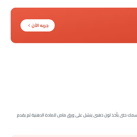
جربه الآن
سمك حتى يأخذ لون ذهبى ينشل على ورق ماص للمادة الدهنية ثم يقدم