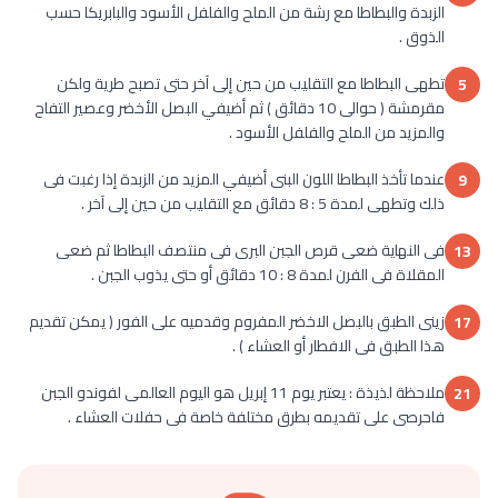
الزبدة والبطاطا مع رشة من الملح والفلفل الأسود والبابريكا حسب
الذوق .
تطهى البطاطا مع التقليب من حين إلى آخر حتى تصبح طرية ولكن
5
مقرمشة ( حوالى 10 دقائق ) ثم أضيفي البصل الأخضر وعصير التفاح
والمزيد من الملح والفلفل الأسود .
عندما تأخذ البطاطا اللون البنى أضيفي المزيد من الزبدة إذا رغبت فى
9
ذلك وتطهى لمدة 5 : 8 دقائق مع التقليب من حين إلى آخر .
فى النهاية ضعى قرص الجبن البرى فى منتصف البطاطا ثم ضعى
13
المقلاة فى الفرن لمدة 8 : 10 دقائق أو حتى يذوب الجبن .
زينى الطبق بالبصل الاخضر المفروم وقدميه على الفور ( يمكن تقديم
17
هذا الطبق فى الافطار أو العشاء ) .
ملاحظة لذيذة : يعتبر يوم 11 إبريل هو اليوم العالمى لفوندو الجبن
21
فاحرصى على تقديمه بطرق مختلفة خاصة فى حفلات العشاء .