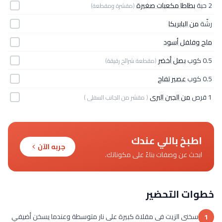
2 حبة
بطاطا مكعبات صغيرة
(مقشرة ومقطعة)
رشّة
من البابريكا
ملح وفلفل أسود
0.5 كوب
بصل أخضر
(مقطعة شرائح رقيقة)
0.5 كوب
عصير تفاح
1 قرص
من الجبن البرى
( مقشر من الجانب السفلى )
اطبخ باللي عندك
جربه الآن
ابحث عن وصفات بناءً على مكوناتك.
خطوات التحضير
سخنى الزيت فى مقلاة كبيرة على نار متوسطة وعندما يسخن أضيفي
1