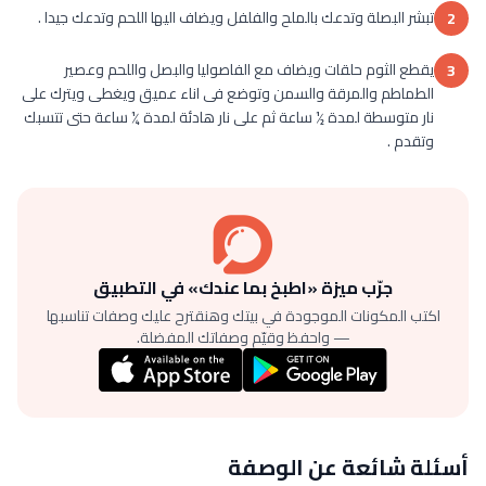
تبشر البصلة وتدعك بالملح والفلفل ويضاف اليها اللحم وتدعك جيدا .
2
يقطع الثوم حلقات ويضاف مع الفاصوليا والبصل واللحم وعصير
3
الطماطم والمرقة والسمن وتوضع فى اناء عميق ويغطى ويترك على
نار متوسطة لمدة ½ ساعة ثم على نار هادئة لمدة ¼ ساعة حتى تتسبك
وتقدم .
جرّب ميزة «اطبخ بما عندك» في التطبيق
اكتب المكونات الموجودة في بيتك وهنقترح عليك وصفات تناسبها
— واحفظ وقيّم وصفاتك المفضلة.
أسئلة شائعة عن الوصفة