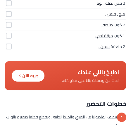
2 فص
بصلة , ثوم .
ملح , فلفل .
2 كوب
صلصة .
1 كوب
مرقة لحم .
2 ملعقة
سمن .
اطبخ باللي عندك
جربه الآن
ابحث عن وصفات بناءً على مكوناتك.
خطوات التحضير
تنظف الفاصوليا من العنق والخيط الجانبى وتقطع قطعا صغيرة بالورب
1
.