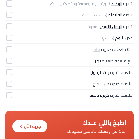
1 حبة
البطاطا
(كبيرة الحجم، ومقشرة ومقطعة إلى مكعبات)
1 حبة
الفليفلة
(مقطعة إلى مكعبات)
1 حبة
البصل الابيض
(مفروم)
فص
الثوم
(مفروم)
0.5 ملعقة صغيرة
ملح
ربع ملعقة صغيرة
بهار
ملعقة كبيرة
زيت الزيتون
ملعقة كبيرة
خل التفاح
ملعقة كبيرة
كزبرة يابسة
اطبخ باللي عندك
جربه الآن
ابحث عن وصفات بناءً على مكوناتك.