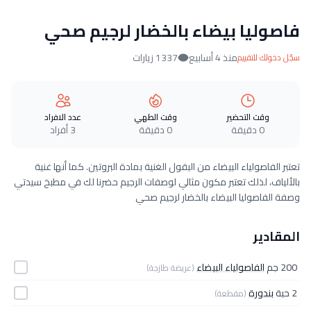
فاصوليا بيضاء بالخضار لرجيم صحي
منذ 4 أسابيع
1337 زيارات
سجّل دخولك للتقييم
وقت التحضير
وقت الطهي
عدد الافراد
0 دقيقة
0 دقيقة
3 أفراد
تعتبر الفاصولياء البيضاء من البقول الغنية بمادة البروتين. كما أنها غنية
بالألياف، لذلك تعتبر مكون مثالي لوصفات الرجيم حضرنا لك في مطبخ سيدتي
وصفة الفاصوليا البيضاء بالخضار لرجيم صحي
المقادير
200 جم
الفاصولياء البيضاء
(عريضة طازجة)
2 حبة
بندورة
(مقطعة)