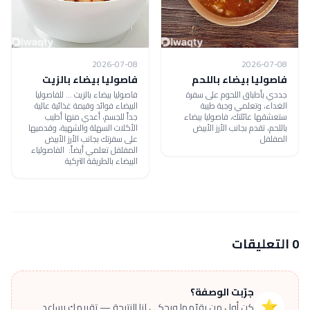
2026-07-08
2026-07-08
فاصوليا بيضاء باللحم
فاصوليا بيضاء بالزيت
جددي بأطباق اللحوم على سفرة
فاصوليا بيضاء بالزيت ... للفاصوليا
الغداء، وتعلمي وجبة طيبة
البيضاء فوائد وقيمة غذائية عالية
ستعشقها عائلتك، فاصوليا بيضاء
جداً للجسم، أعدي منها أطيب
باللحم، تقدم بجانب الأرز الأبيض
الأكلات السهلة والشهية، وقدميها
المفلفل
على سفرتك بجانب الأرز الأبيض
المفلفل تعلمي أيضاً: الفاصولياء
البيضاء بالطريقة التركية
0 التعليقات
جرّبت الوصفة؟
⭐
كن أول من يقيّمها ويحكي لنا النتيجة — تقييمك يساعد