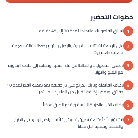
خطوات التحضير
تسلق الفاصولياء والبطاطا لمدة 30 إلى 45 دقيقة.
1
على نار معتدلة، تقلب البندورة والبصل والثوم بضعة دقائق مع مقدار
2
ملعقة طعام زيت.
تصفى الفاصولياء والبطاطا من ماء السلق وتضاف إلى خلطة البندورة
3
مع الملح والبهار.
تضاف الفليفلة ويترك المزيج على نار خفيفة بعد تغطية القدر لمدة 10
4
دقائق. ويمكن إضافة القليل من الماء إذا لزم الأمر.
يضاف الخل والكزبرة اليابسة ويقدم الطبق ساخناً.
5
لا تفوّتوا أبداً متابعة تطبيق "سيدتي" لأنه دليلكم الوحيد في الطبخ
7
والمطبخ وحمليه الآن مجاناً