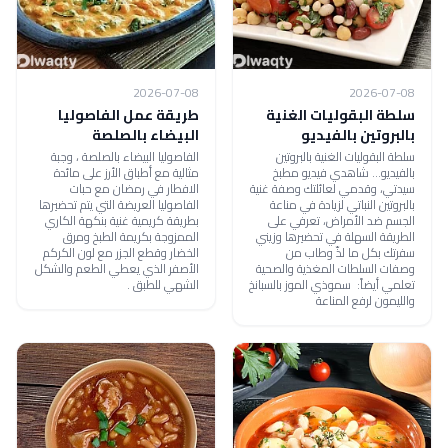
2026-07-08
2026-07-08
سلطة البقوليات الغنية
طريقة عمل الفاصوليا
بالبروتين بالفيديو
البيضاء بالصلصة
سلطة البقوليات الغنية بالبروتين
الفاصوليا البيضاء بالصلصة ، وجبة
بالفيديو... شاهدي فيديو مطبخ
مثالية مع أطباق الأرز على مائدة
سيدتي، وقدمي لعائلتك وصفة غنية
الافطار في رمضان مع حبات
بالبروتين النباتي لزيادة في مناعة
الفاصوليا العريضة التي يتم تحضيرها
الجسم ضد الأمراض، تعرفي على
بطريقة كريمية غنية بنكهة الكاري
الطريقة السهلة في تحضيرها وزيني
الممزوجة بكريمة الطبخ ومرق
سفرتك بكل ما لذّ وطاب من
الخضار وقطع الجزر مع لون الكركم
وصفات السلطات المغذية والصحية
الأصفر الذي يعطي الطعم والشكل
تعلمي أيضاً: سموذي الموز بالسبانخ
الشهي للطبق .
والليمون لرفع المناعة