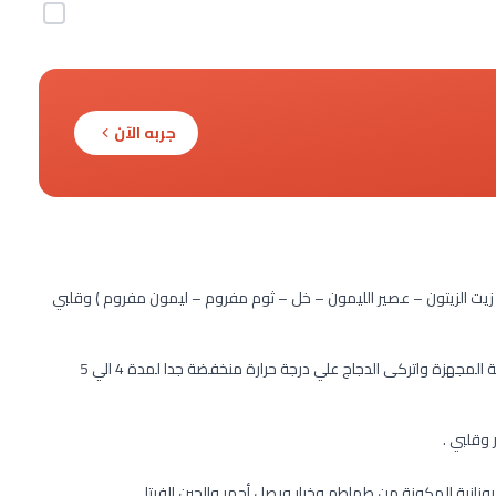
جربه الآن
 زيت الزيتون – عصير الليمون – خل – ثوم مفروم – ليمون مفروم ) وقلبي
ضعي صدور الدجاج في طنجرة للطهى ببطء ثم أضيفي لها الصلصة المجهزة واتركى الدجاج علي درجة حرارة منخفضة جدا لمدة 4 الي 5
 وقلبي .
يونانية المكونة من طماطم وخيار وبصل أحمر والجبن الفيتا .