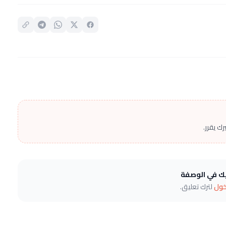
ك يقرر.
يك في الوصفة
خول
لترك تعليق.