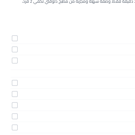
طريقة عمل دجاج بالزيتون والكبر خطوة بخطوة بـ10 مكونات وفي 240 دقيقة فقط. وصفة سهلة ومجرّبة من مطبخ دلوقتي تكفي 2 فرد،