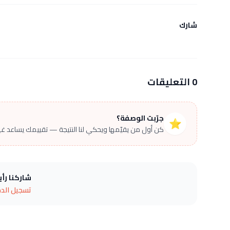
شارك
0 التعليقات
جرّبت الوصفة؟
⭐
كن أول من يقيّمها ويحكي لنا النتيجة — تقييمك يساعد غير
شاركنا رأ
تسجيل الد