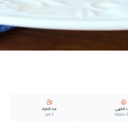
 الطهي
عدد الافراد
قة
2 فرد