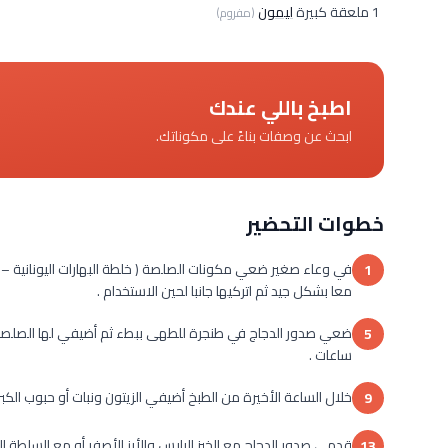
1 ملعقة كبيرة
ليمون
(مفروم)
اطبخ باللي عندك
ابحث عن وصفات بناءً على مكوناتك.
خطوات التحضير
في وعاء صغير ضعي مكونات الصلصة ( خلطة البهارات اليونانية –
1
معا بشكل جيد ثم اتركيها جانبا لحين الاستخدام .
5
ساعات .
خلال الساعة الأخيرة من الطبخ أضيفي الزيتون ونبات أو حبوب الكبر
9
قدمى صدور الدجاج مع الخبز اليابس والأرز الأصفر أو مع السلطة ال
13