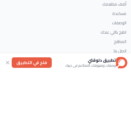
أضف مطعمك
مساعدة
الوصفات
اطبخ باللي عندك
المطابخ
اتصل بنا
تطبيق دلوقتي
فتح في التطبيق
وصفات ومنيوهات المطاعم في جيبك
التصنيفات
الحلويات
وصفات سريعة
اطباق رئيسية
حلويات غربية
اتصل بنا