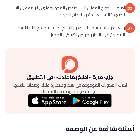
أضيفي الدجاج المقلي الي الصوص المجهز وقلبي , اتركيه علي النار
33
لبضع دقائق حتى يمتص الدجاج الصوص .
رشي بذور السمسم علي صدور الدجاج ثم قدميها مع الأرز الأبيض
37
المطبوخ علي البخار وصوص الترياكى المميز .
جرّب ميزة «اطبخ بما عندك» في التطبيق
اكتب المكونات الموجودة في بيتك وهنقترح عليك وصفات تناسبها
— واحفظ وقيّم وصفاتك المفضلة.
أسئلة شائعة عن الوصفة