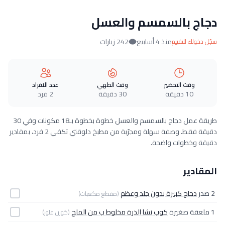
دجاج بالسمسم والعسل
منذ 4 أسابيع
242 زيارات
سجّل دخولك للتقييم
وقت التحضير
وقت الطهي
عدد الافراد
10 دقيقة
30 دقيقة
2 فرد
طريقة عمل دجاج بالسمسم والعسل خطوة بخطوة بـ18 مكونات وفي 30
دقيقة فقط. وصفة سهلة ومجرّبة من مطبخ دلوقتي تكفي 2 فرد، بمقادير
دقيقة وخطوات واضحة.
المقادير
2 صدر
دجاج كبيرة بدون جلد وعظم
(مقطع مكعبات)
1 ملعقة صغيرة
كوب نشا الذرة مخلوط ب من الملح
(كورن فلور)