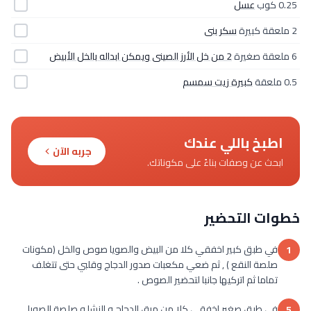
0.25 كوب
عسل
2 ملعقة كبيرة
سكر بنى
6 ملعقة صغيرة
2 من خل الأرز الصينى ويمكن ابداله بالخل الأبيض
0.5 ملعقة
كبيرة زيت سمسم
اطبخ باللي عندك
جربه الآن
ابحث عن وصفات بناءً على مكوناتك.
خطوات التحضير
في طبق كبير اخفقي كلا من البيض والصويا صوص والخل (مكونات
1
صلصة النقع ) , ثم ضعي مكعبات صدور الدجاج وقلبي حتى تتغلف
تماما ثم اتركيها جانبا لتحضير الصوص .
في طبق صغير اخفقي كلا من مرق الدجاج و النشا و صلصة الصويا
5