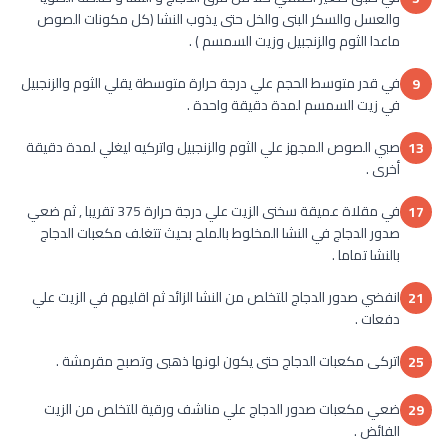
والعسل والسكر البنى والخل حتى يذوب النشا (كل مكونات الصوص
ماعدا الثوم والزنجبيل وزيت السمسم ) .
في قدر متوسط الحجم علي درجة حرارة متوسطة يقلي الثوم والزنجبيل
9
في زيت السمسم لمدة دقيقة واحدة .
صبي الصوص المجهز علي الثوم والزنجبيل واتركيه ليغلي لمدة دقيقة
13
أخرى .
في مقلاة عميقة سخنى الزيت علي درجة حرارة 375 تقريبا , ثم ضعي
17
صدور الدجاج في النشا المخلوط بالملح بحيث تتغلف مكعبات الدجاج
بالنشا تماما .
انفضي صدور الدجاج للتخلص من النشا الزائد ثم اقليهم في الزيت علي
21
دفعات .
اتركى مكعبات الدجاج حتى يكون لونها ذهبى وتصبح مقرمشة .
25
ضعي مكعبات صدور الدجاج علي مناشف ورقية للتخلص من الزيت
29
الفائض .