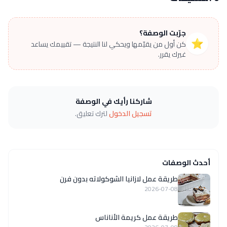
جرّبت الوصفة؟
⭐
كن أول من يقيّمها ويحكي لنا النتيجة — تقييمك يساعد
غيرك يقرر.
شاركنا رأيك في الوصفة
تسجيل الدخول
لترك تعليق.
أحدث الوصفات
طريقة عمل لازانيا الشوكولاته بدون فرن
2026-07-08
طريقة عمل كريمة الأناناس