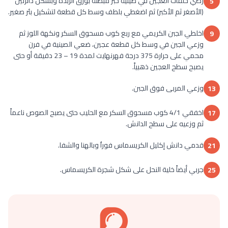
رصي حلقات العجين في صينية خبز مبطنة بورق الزبدة وبشكل دائرتين
5
(الأصغر ثم الأكبر) ثم اضغطي بلطف وسط كل قطعة لتشكيل بئر صغير.
اخلطي الجبن الكريمي مع ربع كوب مسحوق السكر ونكهة اللوز ثم
9
وزعي الجبن في وسط كل قطعة عجين، ضعي الصينية في فرن
محمي على حرارة 375 درجة فهرنهايت لمدة 19 – 23 دقيقة أو حتى
يصبح سطح العجين ذهبياً.
وزعي المربى فوق الجبن.
13
اخفقي 4/1 كوب مسحوق السكر مع الحليب حتى يصبح الصوص ناعماً
17
ثم وزعيه على سطح الدانش.
قدمي دانش إكليل الكريسماس فوراُ وبالهنا والشفا.
21
جربي أيضاً خلية النحل على شكل شجرة الكريسماس.
25