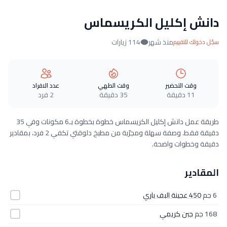
دانش إكليل الكريسماس
منذ شهر
114 زيارات
سجّل دخولك للتقييم
وقت التحضير
وقت الطهي
عدد الافراد
11 دقيقة
35 دقيقة
2 فرد
طريقة عمل دانش إكليل الكريسماس خطوة بخطوة بـ6 مكونات وفي 35
دقيقة فقط. وصفة سهلة ومجرّبة من مطبخ دلوقتي تكفي 2 فرد، بمقادير
دقيقة وخطوات واضحة.
المقادير
6 جم
450 عجينة البف باري
168 جم
جبن كريمي