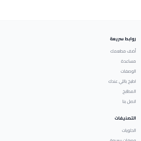
روابط سريعة
أضف مطعمك
مساعدة
الوصفات
اطبخ باللي عندك
المطابخ
اتصل بنا
التصنيفات
الحلويات
وصفات سريعة