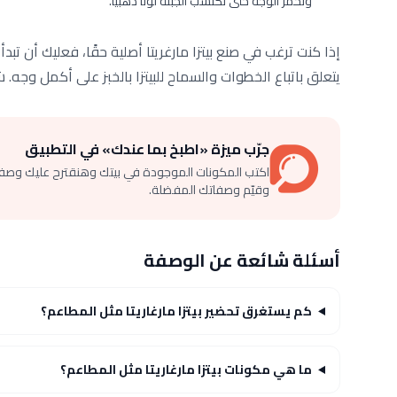
ونحمّر الوجه حتى تكتسب الجبنة لوناً ذهبياً.
إذا كنت ترغب في صنع بيتزا مارغريتا أصلية حقًا، فعليك أن تبد
يتعلق باتباع الخطوات والسماح للبيتزا بالخبز على أكمل وجه. شك
جرّب ميزة «اطبخ بما عندك» في التطبيق
اكتب المكونات الموجودة في بيتك وهنقترح عليك وصف
وقيّم وصفاتك المفضلة.
أسئلة شائعة عن الوصفة
كم يستغرق تحضير بيتزا مارغاريتا مثل المطاعم؟
ما هي مكونات بيتزا مارغاريتا مثل المطاعم؟