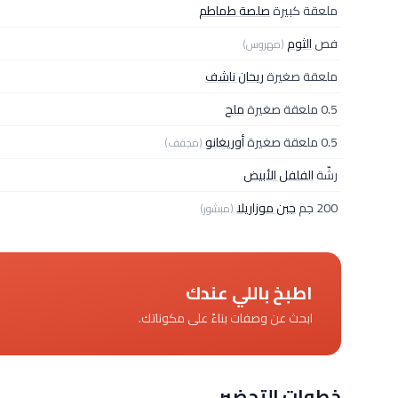
ملعقة كبيرة
صلصة طماطم
فص
الثوم
(مهروس)
ملعقة صغيرة
ريحان ناشف
0.5 ملعقة صغيرة
ملح
0.5 ملعقة صغيرة
أوريغانو
(مجفف)
رشّة
الفلفل الأبيض
200 جم
جبن موزاريلا
(مبشور)
اطبخ باللي عندك
ابحث عن وصفات بناءً على مكوناتك.
خطوات التحضير