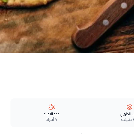
 الطهي
عدد الافراد
ة
4 أفراد