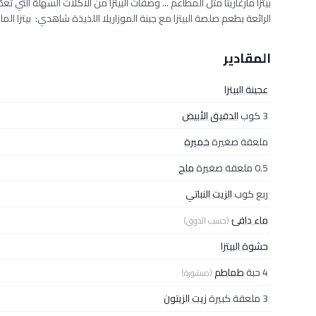
بيتزا مارغاريتا مثل المطاعم ... وصفات البيتزا من الأكلات السهلة التي ت
الرائعة بطعم صلصة البيتزا مع جبنة الموزاريلا اللذيذة شاهدي: بيتزا المارغ
المقادير
عجينة البيتزا
3 كوب
الدقيق الأبيض
ملعقة صغيرة
خميرة
0.5 ملعقة صغيرة
ملح
ربع كوب
الزيت النباتي
ماء دافئ
(حسب الذوق)
حشوة البيتزا
4 حبة
طماطم
(مبشورة)
3 ملعقة كبيرة
زيت الزيتون