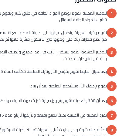
لتحضير العجينة: نقوم بوضع المواد الجافة في طبق كبير ونقوم بتحر
1
تتشرب المواد الجافة السوائل.
2
مع بضع قطرات زيت على وجهها حتى لا تتكوّن قشرة عليها ثم نغ
لتحضير الحشوة: نقوم بتسخّين الزيت في قدر عميق ونضيف الثوم
3
والفلفل والريحان المجفف.
بعد غليان الخليط نقوم بخفِض النار ونترك الصلصة تتكاثف لمدة 15 دقيقة مع تحريكها باستمرار.
4
نقوم بإطفاء النار ونستخدم الصلصة بعد أن تبرد.
5
بعد أن تتخمّر العجينة نقوم بتجهيز صينية خبز قصيرة الحواف وندهن
6
نفرد العجينة في الصينية بحيث تصبح رفيعة ونتركها لترتاح مدة 15 دقيقة ثم نقوم بإشغال الفرن على حرارة 180 مئوية.
7
8