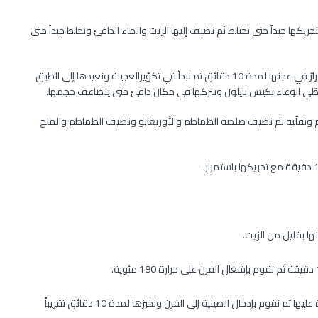
يكها جيداً حتى تختلط ثم نضيف إليها الزيت والماء الدافئ ونخلط جيداً حتى
نقوم بإخراج العجينة ونكمل عجنها على طاولة المطبخ مع الاستمرارّ في عجنها لمدة 10 دقائق ثم نبدأ في تكوّيرالعجينة ونعيدها إلى الطبق
طّي الوعاء بكيس نايلون ونتركها في مكان دافئ حتى يتضاعف حجمها.
 ونقلّبه ثم نضيف صلصة الطماطم والأوريغانو ونضيف الطماطم والملح
ها بقليل من الزيت.
نبدأ بفرد الحشوة وهي باردة أعلى العجينة ثم ننثر الجبنة المبشورة عليها ثم نقوم بإدخال الصينية إلى الفرن ونخبزها لمدة 10 دقائق تقريباً