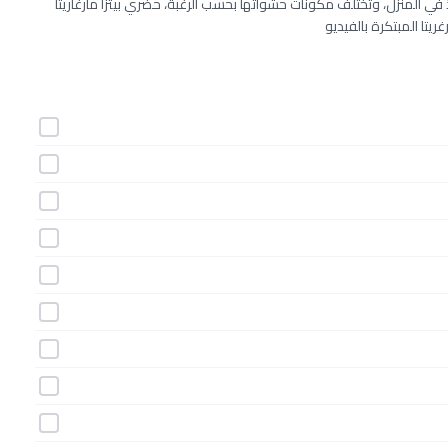
عدّ في المنزل، وتختلف مكونات حشواتها بحسب الرغبة، حضري بيتزا مارغاريتا
ريتا المبتكرة بالفيديو