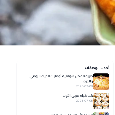
أحدث الوصفات
طريقة عمل سوفليه أومليت الديك الرومي
والذرة
2026-07-08
كب كيك مربى التوت
2026-07-08