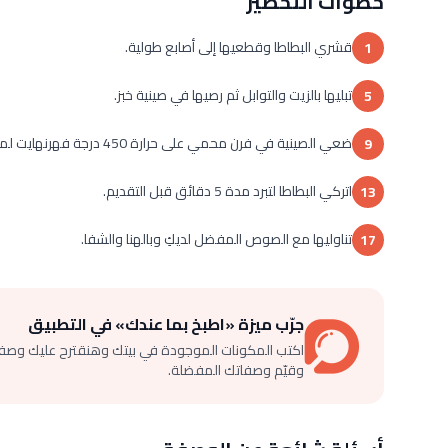
خطوات التحضير
قشري البطاطا وقطعيها إلى أصابع طولية.
1
تبليها بالزيت والتوابل ثم رصيها في صينية خبز.
5
ضعي الصينية في فرن محمي على حرارة 450 درجة فهرنهايت لمدة 15 – 25 دقيقة، قلبي البطاطا كل 10 دقيقة.
9
اتركي البطاطا لتبرد مدة 5 دقائق قبل التقديم.
13
تناوليها مع الصوص المفضل لديكِ وبالهنا والشفا.
17
جرّب ميزة «اطبخ بما عندك» في التطبيق
اكتب المكونات الموجودة في بيتك وهنقترح عليك وصف
وقيّم وصفاتك المفضلة.