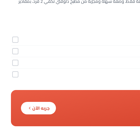
طريقة عمل بطاطا حلوة ودجز خطوة بخطوة بـ4 مكونات وفي 20 دقيقة فقط. وصفة سهلة ومجرّبة من مطبخ دلوقتي تكفي 2 فرد، بمقادير
جربه الآن