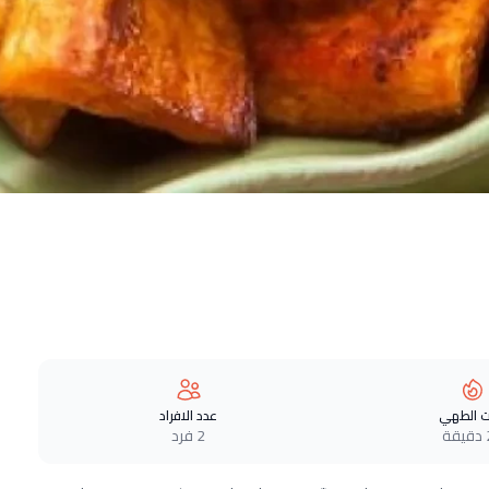
 الطهي
عدد الافراد
ة
2 فرد