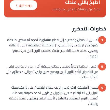
اطبخ باللي عندك
جربه الآن
ابحث عن وصفات بناءً على مكوناتك.
خطوات التحضير
اغسلى الباذنجان وقطعيه إلى قطع متساوية الحجم ثم سخنى ملعقة
1
كبيرة من الزيت فى ووك صيني ( او مقلاة غيرلاصقة ) على نار عالية
وضعى نصف كمية الباذنجان بحيث يكتسب اللون البنى من جميع
الجهات .
ارفعى الباذنجان جانباً وضعى مكانه ملعقة أخرى من الزيت وما تبقى
5
من الباذنجان ليأخذ اللون البنى ويصبح طرى ولين ( حوالى 5 دقائق على
نار متوسطة ) .
سخنى الملعقة الأخيرة من الزيت مكان الباذنجان على نار متوسطة
9
تميل إلى العالية ثم ضعى الزنجبيل ويطهى لمدة دقيقة بعد ذلك
أضيفي الثوم المفروم والفلفل الأحمر الجاف ويطهى لمدة دقيقة
واحدة .