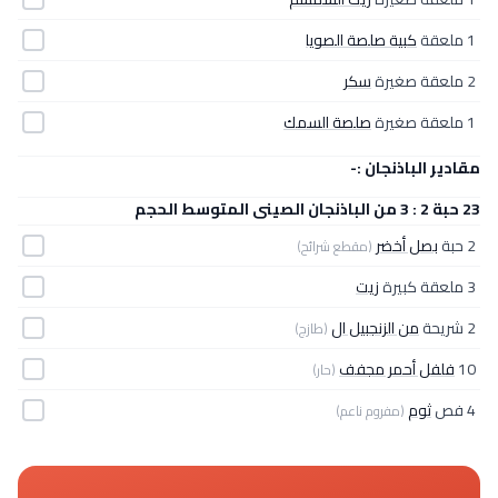
1 ملعقة
كبية صلصة الصويا
2 ملعقة صغيرة
سكر
1 ملعقة صغيرة
صلصة السمك
مقادير الباذنجان :-
23 حبة 2 : 3 من الباذنجان الصينى المتوسط الحجم
2 حبة
بصل أخضر
(مقطع شرائح)
3 ملعقة كبيرة
زيت
2 شريحة
من الزنجبيل ال
(طازج)
10
فلفل أحمر مجفف
(حار)
4 فص
ثوم
(مفروم ناعم)