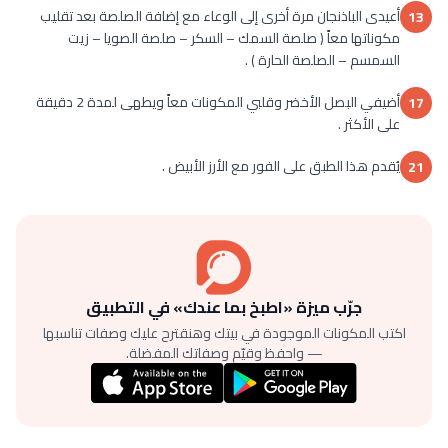
أعيدى الباذنجان مرة أخرى إلى الوعاء مع إضافة الصلصة بعد تقليب
13
مكوناتها معاً ( صلصة السمك – السكر – صلصة الصويا – زيت
السمسم – الصلصة الحارة ) .
أضيفي البصل الأخضر وقلبي المكونات معاً ويطهى لمدة 2 دقيقة
17
على الأكثر .
يُقدم هذا الطبق على الفور مع الأرز الأبيض .
21
جرّب ميزة «اطبخ بما عندك» في التطبيق
اكتب المكونات الموجودة في بيتك وهنقترح عليك وصفات تناسبها
— واحفظ وقيّم وصفاتك المفضلة.