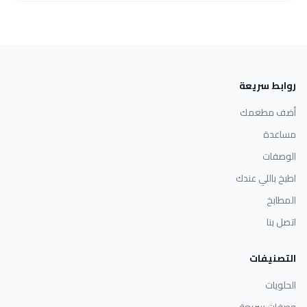
روابط سريعة
أضف مطعمك
مساعدة
الوصفات
اطبخ باللي عندك
المطابخ
اتصل بنا
التصنيفات
الحلويات
وصفات سريعة