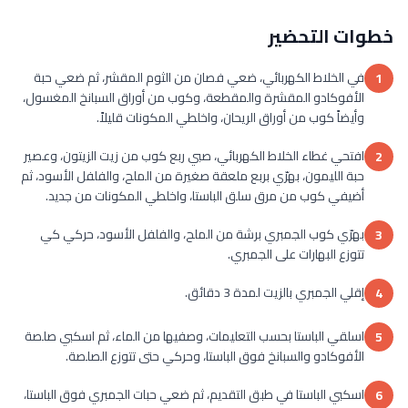
خطوات التحضير
في الخلاط الكهربائي، ضعي فصان من الثوم المقشر، ثم ضعي حبة
1
الأفوكادو المقشرة والمقطعة، وكوب من أوراق السبانخ المغسول،
وأيضاً كوب من أوراق الريحان، واخلطي المكونات قليلاً.
افتحي غطاء الخلاط الكهربائي، صبي ربع كوب من زيت الزيتون، وعصير
2
حبة الليمون، بهرّي بربع ملعقة صغيرة من الملح، والفلفل الأسود، ثم
أضيفي كوب من مرق سلق الباستا، واخلطي المكونات من جديد.
بهرّي كوب الجمبري برشة من الملح، والفلفل الأسود، حركي كي
3
تتوزع البهارات على الجمبري.
إقلي الجمبري بالزيت لمدة 3 دقائق.
4
اسلقي الباستا بحسب التعليمات، وصفيها من الماء، ثم اسكبي صلصة
5
الأفوكادو والسبانخ فوق الباستا، وحركي حتى تتوزع الصلصة.
اسكبي الباستا في طبق التقديم، ثم ضعي حبات الجمبري فوق الباستا،
6