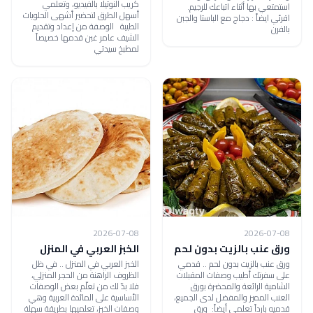
كريب النوتيلا بالفيديو، وتعلمي
استمتعي بها أثناء اتباعك للرجيم.
أسهل الطرق لتحضير أشهى الحلويات
اقرئي ايضاً : دجاج مع الباستا والجبن
الطيبة الوصفة من إعداد وتقديم
بالفرن
الشيف عامر غبن قدمها خصيصاً
لمطبخ سيدتي
2026-07-08
2026-07-08
ورق عنب بالزيت بدون لحم
الخبز العربي في المنزل
ورق عنب بالزيت بدون لحم .. قدمي
الخبز العربي في المنزل .. في ظل
على سفرتك أطيب وصفات المقبلات
الظروف الراهنة من الحجر المنزلي،
الشامية الرائعة والمحضرة بورق
فلا بدّ لك من تعلّم بعض الوصفات
العنب المميز والمفضل لدى الجميع،
الأساسية على المائدة العربية وهي
قدميه بارداً تعلمي أيضاً: ورق
وصفات الخبز، تعلميها بطريقة سهلة