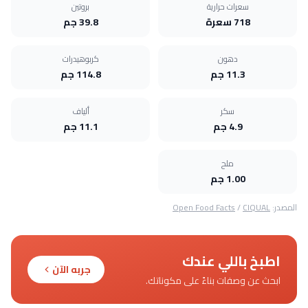
سعرات حرارية
بروتين
718 سعرة
39.8 جم
دهون
كربوهيدرات
11.3 جم
114.8 جم
سكر
ألياف
4.9 جم
11.1 جم
ملح
1.00 جم
المصدر:
CIQUAL
/
Open Food Facts
اطبخ باللي عندك
جربه الآن
ابحث عن وصفات بناءً على مكوناتك.