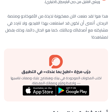
ورشي القليل من جبن البارميزان (اختياري).
هذا هو! لقد صنعت الآن معكرونة لذيذة من الأفوكادو وصلصة
الريحان. أتمنى أن تكون قد استمتعت بهذا الفيديو، ولا تتردد في
مشاركته مع أصدقائك وعائلتك. كما هو الحال دائما، وذلك بفضل
لمشاهدة!
جرّب ميزة «اطبخ بما عندك» في التطبيق
اكتب المكونات الموجودة في بيتك وهنقترح عليك وصفات تناسبها
— واحفظ وقيّم وصفاتك المفضلة.