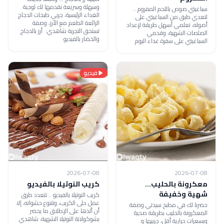
وسهلة وسريعة نقدمها لك لوجبة
سباغيتي صوص باللحم المفروم ..
الغداء الرئيسية، جربي طبخات الدجاج
لتعدي طبق من السباغيتي على
الرائعة الطعم مع الأرز، وصفة
أصوله، تعلمي أسهل طريقة لإعداد
تستحق التجربة شاهدي: أرز بالدجاج
الصلصات الشهية، وقدمي
والخضار بالفيديو
السباغيتي على سفرة غداء اليوم
فيديو
2026-07-08
2026-07-08
معكرونة بالحليب...
كريب النوتيلا بالفيديو
شهية وخفيفة
كريب النوتيلا بالفيديو .. تتعدد طرق
عمل حلى الكريب، وتتنوع حشواته، إلا
حضرنا لك في مطبخ سيدتي وصفة
أن ألذها على الإطلاق ما يحضر
المعكرونة بالحليب بطريقة صحية
بشوكولاتة النوتيلا الشهية، شاهدي
وبسعرات حرارية أقل، جربيها و