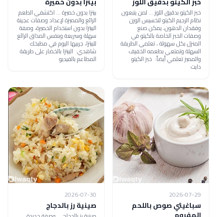
خبز الكيتو بدقيق اللوز
بيتزا بدون خميرة
خبز الكيتو بدقيق اللوز ... لمن يتبعون
بيتزا بدون خميرة ... اكتشفي الطعم
نظام الرجيم الكيتو لتخسيس الوزن
الرائع والمميزة لإعداد وصفات عجينة
وفقدان الدهون، يمكن صنع
البيتزا بدون استخدام الخميرة، وصفة
وصفات الخبز الخاصة بالكيتو في
سهلة وسريعة وبنفس المذاق الرائع
المنزل بكل سهولة ، تعلمي الطريقة
للبيتزا، جربيها اليوم في مطبخك
السهلة وتمتعي بطعمه الخفيف
شاهدي: البيتزا بالخضار على طريقة
والمميز تعلمي أيضاً: خبز الكيتو
المطاعم بالفيديو
دايت
2026-07-30
2026-07-29
سباغيتي صوص باللحم
صينية رز بالدجاج
المفروم
صينية رز بالدجاج ... وصفة جديدة