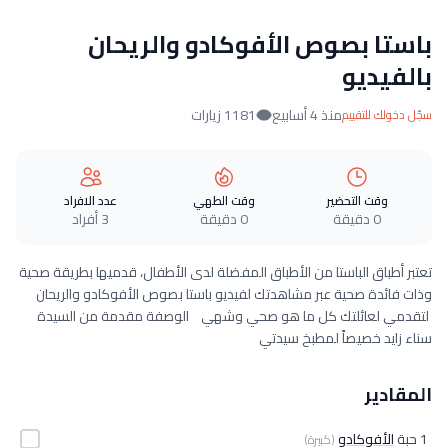
باستا بصوص الأفوكادو والريحان
بالفيديو
منذ 4 أسابيع
1181 زيارات
سجّل دخولك للتقييم
وقت التحضير
وقت الطهي
عدد الافراد
0 دقيقة
0 دقيقة
3 أفراد
تعتبر أطباق الباستا من الأطباق المفضلة لدى الأطفال، قدميها بطريقة صحية
وذات فائدة صحية عبر مشاهدتك لفيديو باستا بصوص الأفوكادو والريحان
لتقدمي لعائلتك كل ما هو صحي وشهي الوصفة مقدمة من السيدة
سناء زايد خصيصاً لمطبخ سيدتي
المقادير
1 حبة
الأفوكادو
(كبيرة)