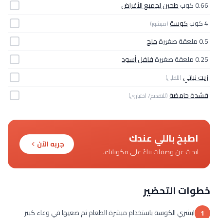
0.66 كوب
طحين لجميع الأغراض
4 كوب
كوسة
(مبشور)
0.5 ملعقة صغيرة
ملح
0.25 ملعقة صغيرة
فلفل أسود
زيت نباتي
(للقلي)
قشدة حامضة
(للتقديم/ اختياري)
اطبخ باللي عندك
جربه الآن
ابحث عن وصفات بناءً على مكوناتك.
خطوات التحضير
ابشري الكوسة باستخدام مبشرة الطعام ثم ضعيها في وعاء كبير
1