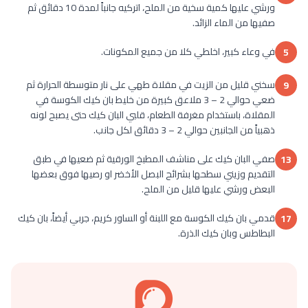
ورشي عليها كمية سخية من الملح، اتركيه جانباً لمدة 10 دقائق ثم
صفيها من الماء الزائد.
في وعاء كبير، اخلطي كلا من جميع المكونات.
5
سخني قليل من الزيت في مقلاة طهي على نار متوسطة الحرارة ثم
9
ضعي حوالي 2 – 3 ملاعق كبيرة من خليط بان كيك الكوسة في
المقلاة، باستخدام مغرفة الطعام، قلبي البان كيك حتى يصبح لونه
ذهبياً من الجانبين حوالي 2 – 3 دقائق لكل جانب.
صفي البان كيك على مناشف المطبخ الورقية ثم ضعيها في طبق
13
التقديم وزيني سطحها بشرائح البصل الأخضر او رصيها فوق بعضها
البعض ورشي عليها قليل من الملح.
قدمي بان كيك الكوسة مع اللبنة أو الساور كريم، جربي أيضاً، بان كيك
17
البطاطس وبان كيك الذرة.