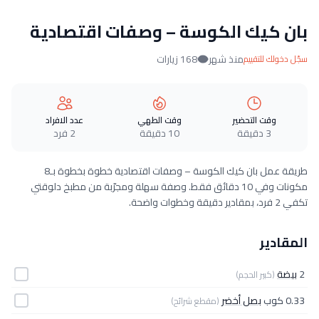
بان كيك الكوسة – وصفات اقتصادية
منذ شهر
168 زيارات
سجّل دخولك للتقييم
وقت التحضير
وقت الطهي
عدد الافراد
3 دقيقة
10 دقيقة
2 فرد
طريقة عمل بان كيك الكوسة – وصفات اقتصادية خطوة بخطوة بـ8
مكونات وفي 10 دقائق فقط. وصفة سهلة ومجرّبة من مطبخ دلوقتي
تكفي 2 فرد، بمقادير دقيقة وخطوات واضحة.
المقادير
2
بيضة
(كبير الحجم)
0.33 كوب
بصل أخضر
(مقطع شرائح)