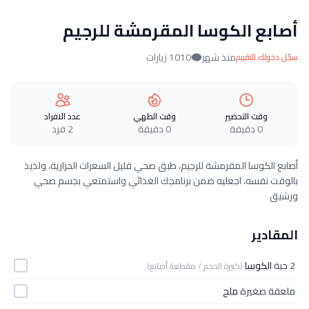
أصابع الكوسا المقرمشة للرجيم
منذ شهر
1010 زيارات
سجّل دخولك للتقييم
وقت التحضير
وقت الطهي
عدد الافراد
0 دقيقة
0 دقيقة
2 فرد
أصابع الكوسا المقرمشة للرجيم، طبق صحي قليل السعرات الحرارية، ولذيذ
بالوقت نفسه، اجعليه ضمن برنامجك الغذائي واستمتعي بجسم صحي
ورشيق
المقادير
2 حبة
الكوسا
(كبيرة الحجم / مقطعة أصابع)
ملعقة صغيرة
ملح