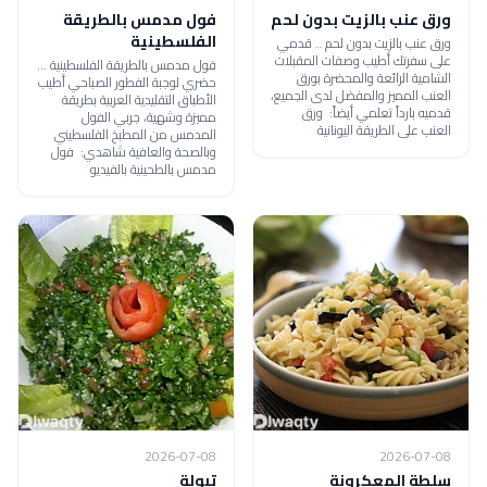
ورق عنب بالزيت بدون لحم
فول مدمس بالطريقة
الفلسطينية
ورق عنب بالزيت بدون لحم .. قدمي
على سفرتك أطيب وصفات المقبلات
فول مدمس بالطريقة الفلسطينية ...
الشامية الرائعة والمحضرة بورق
حضري لوجبة الفطور الصباحي أطيب
العنب المميز والمفضل لدى الجميع،
الأطباق التقليدية العربية بطريقة
قدميه بارداً تعلمي أيضاً: ورق
مميزة وشهية، جربي الفول
العنب على الطريقة اليونانية
المدمس من المطبخ الفلسطيني
وبالصحة والعافية شاهدي: فول
مدمس بالطحينية بالفيديو
2026-07-08
2026-07-08
سلطة المعكرونة
تبولة