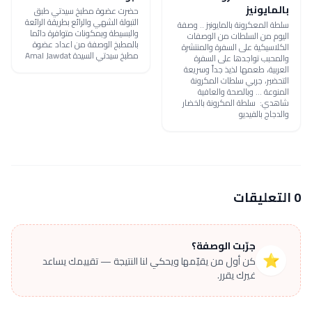
بالمايونيز
حضرت عضوة مطبخ سيدتي طبق
التبولة الشهي والرائع بطريقة الرائعة
سلطة المعكرونة بالمايونيز .. وصفة
والبسيطة وبمكونات متوافرة دائما
اليوم من السلطات من الوصفات
بالمطبخ الوصفة من اعداد عضوة
الكلاسيكية على السفرة والمنتشرة
مطبخ سيدتي السيدة Amal Jawdat
والمحبب تواجدها على السفرة
العربية، طعمها لذيذ جداً وسريعة
التحضير، جربي سلطات المكرونة
المنوعة ... وبالصحة والعافية
شاهدي: سلطة المكرونة بالخضار
والدجاج بالفيديو
0 التعليقات
جرّبت الوصفة؟
⭐
كن أول من يقيّمها ويحكي لنا النتيجة — تقييمك يساعد
غيرك يقرر.