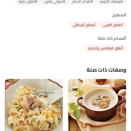
#وصفات الكوسا
#طبخات الخضار
#صواني بالفرن
#أطباق جانبية
المطبخ
المطبخ الغربي
المطبخ الإيطالي
أقسام ذات صلة
أطباق البطاطس والخضار
وصفات ذات صلة