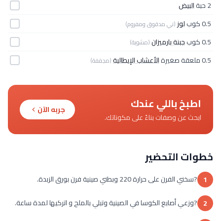
2 حبة
البيض
0.5 كوب
لوز
(ني مدقوق ومفروم)
0.5 كوب
جبنة بارميزان
(مشوية)
0.5 ملعقة صغيرة
الأعشاب الإيطالية
(مجففة)
اطبخ باللي عندك
جربه الآن
ابحث عن وصفات بناءً على مكوناتك.
خطوات التحضير
?سخني الفرن على حرارة 220 وبطني صينية فرن بورق الزبدة.
1
?وزعي أصابع الكوسا في الصينية وتبلي بالملح و اتركيها لمدة ساعة.
2