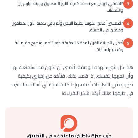
?اخفقي البيض مع نصف كمية اللوز المطحون وجبنة البارميزان
3
والأعشاب.
?اغمسي أصابع الكوسا بخليط البيض وثم باقي كمية اللوز المطحون
4
وصفيها في الصينية.
أدخلي الصينية للفرن لمدة 25 دقيقة حتى تتحمر وتصبح مقرمشة
5
وقدميها ساخنة.
هذا كل شيء لهذه الوصفة! أتمنى أن تكون قد استمتعت بها
وأن تجربها بنفسك. إذا قمت بذلك، فتأكد من إخباري بكيفية
ظهوره في التعليقات أدناه. وإذا كانت لديك أي أسئلة، فلا تتردد
في طرحها هناك أيضًا. شكرا للقراءة!
جرّب ميزة «اطبخ بما عندك» في التطبيق