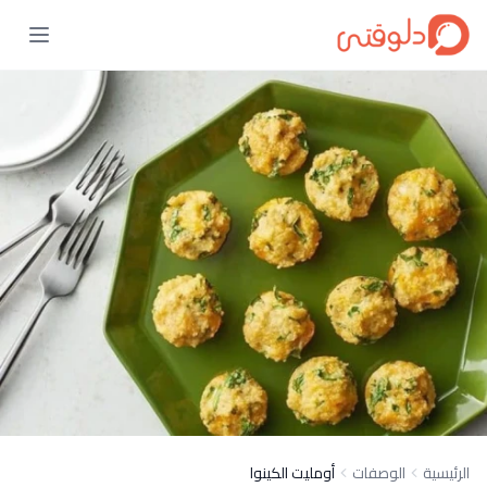
الرئيسية
الوصفات
أومليت الكينوا