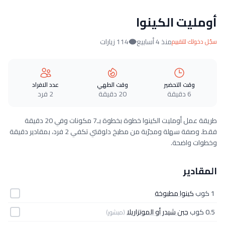
أومليت الكينوا
منذ 4 أسابيع
114 زيارات
سجّل دخولك للتقييم
وقت التحضير
وقت الطهي
عدد الافراد
6 دقيقة
20 دقيقة
2 فرد
طريقة عمل أومليت الكينوا خطوة بخطوة بـ7 مكونات وفي 20 دقيقة
فقط. وصفة سهلة ومجرّبة من مطبخ دلوقتي تكفي 2 فرد، بمقادير دقيقة
وخطوات واضحة.
المقادير
1 كوب
كينوا مطبوخة
0.5 كوب
جبن شيدر أو الموتزاريلا
(مبشور)