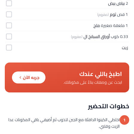
2
بياض بيض
1 فص
ثوم
(مفروم)
1 ملعقة صغيرة
ملح
0.33 كوب
أوراق السبانخ ال
(مفروم)
زيت
اطبخ باللي عندك
جربه الآن
ابحث عن وصفات بناءً على مكوناتك.
خطوات التحضير
اخلطي الكينوا الدافئة مع الجبن لتذوب ثم أضيفي باقي المكونات عدا
1
الزيت وقلبي.