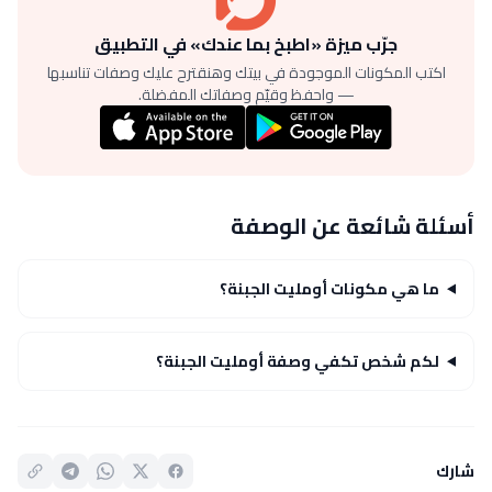
جرّب ميزة «اطبخ بما عندك» في التطبيق
اكتب المكونات الموجودة في بيتك وهنقترح عليك وصفات تناسبها
— واحفظ وقيّم وصفاتك المفضلة.
أسئلة شائعة عن الوصفة
ما هي مكونات أومليت الجبنة؟
لكم شخص تكفي وصفة أومليت الجبنة؟
شارك