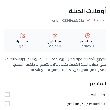
أومليت الجبنة
منذ شهر
1022 زيارات
سجّل دخولك للتقييم
وقت التحضير
وقت الطهي
عدد الافراد
0 دقيقة
0 دقيقة
2 فرد
لتجهزي لأطفالك وجبة إفطار شهية، قدمت الشيف رولا الفار وبأبسط الطرق،
طبق أومليت الجبنة الشهية.. متعي عائلتك بتقديم ألذ وأشهى الأطباق
المكونة من البيض الذي يعشقه الأطفال بجميع أشكاله
المقادير
4 حبة
البيض
3 ملعقة كبيرة
كريمة الطبخ