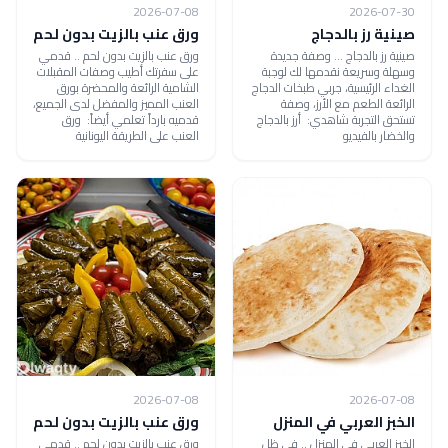
2026-07-08
2026-07-30
صينية رز بالدجاج
ورق عنب بالزيت بدون لحم
صينية رز بالدجاج ... وصفة جديدة
ورق عنب بالزيت بدون لحم .. قدمي
وسهلة وسريعة نقدمها لك لوجبة
على سفرتك أطيب وصفات المقبلات
الغداء الرئيسية، جربي طبخات الدجاج
الشامية الرائعة والمحضرة بورق
الرائعة الطعم مع الأرز، وصفة
العنب المميز والمفضل لدى الجميع،
تستحق التجربة شاهدي: أرز بالدجاج
قدميه بارداً تعلمي أيضاً: ورق
والخضار بالفيديو
العنب على الطريقة اليونانية
2026-07-08
2026-07-08
الخبز العربي في المنزل
ورق عنب بالزيت بدون لحم
الخبز العربي في المنزل .. في ظل
ورق عنب بالزيت بدون لحم .. قدمي