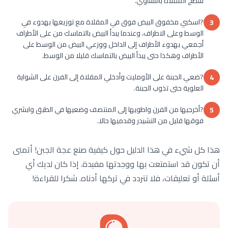
سطح المقلاة بالتساوي.
?اسكبي مخفوق البيض فوق في المقلاة مع توزيعها بهدوء في
3
الوسط وعلى الاطراف، وعندما يبدأ البيض بالتماسك من على الأطراف
أجمعي بهدوء الأطراف إلى الداخل ووزعي البيض من الوسط على
الأطراف وهكذا حتى يبدأ البيض بالتماسك قليلا من الوسط.
?ضعي الجبنة على الأومليت وأدخلي المقلاة إلى الفرن على الشواية
4
العلوية حتى تذوب الجبنة.
?أخرجيها من الفرن واطويها إلى المنتصف وضعيها في الطبق وابشري
5
فوقها قليل من التشيدر وقدميها حالا.
هذا كل شيء في هذا الدليل حول كيفية صنع عجة الجبن! أتمنى
أن تكون قد استمتعت بها ووجدتها مفيدة. إذا كان لديك أي
أسئلة أو تعليقات، فلا تتردد في تركها أدناه. شكرا للقراءة!