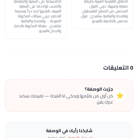
الأطباق التقليدية العربية بطريقة
الكلاسيكية على السفرة والمنتشرة
مميزة وشهية، جربي الفول
والمحبب تواجدها على السفرة
المدمس من المطبخ الفلسطيني
العربية، طعمها لذيذ جداً وسريعة
وبالصحة والعافية شاهدي: فول
التحضير، جربي سلطات المكرونة
مدمس بالطحينية بالفيديو
المنوعة ... وبالصحة والعافية
شاهدي: سلطة المكرونة بالخضار
والدجاج بالفيديو
0 التعليقات
جرّبت الوصفة؟
⭐
كن أول من يقيّمها ويحكي لنا النتيجة — تقييمك يساعد
غيرك يقرر.
شاركنا رأيك في الوصفة
تسجيل الدخول
لترك تعليق.