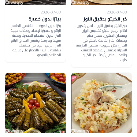
2026-07-08
2026-07-08
خبز الكيتو بدقيق اللوز
بيتزا بدون خميرة
خبز الكيتو بدقيق اللوز ... لمن يتبعون
بيتزا بدون خميرة ... اكتشفي الطعم
نظام الرجيم الكيتو لتخسيس الوزن
الرائع والمميزة لإعداد وصفات عجينة
وفقدان الدهون، يمكن صنع
البيتزا بدون استخدام الخميرة، وصفة
وصفات الخبز الخاصة بالكيتو في
سهلة وسريعة وبنفس المذاق الرائع
المنزل بكل سهولة ، تعلمي الطريقة
للبيتزا، جربيها اليوم في مطبخك
السهلة وتمتعي بطعمه الخفيف
شاهدي: البيتزا بالخضار على طريقة
والمميز تعلمي أيضاً: خبز الكيتو
المطاعم بالفيديو
دايت