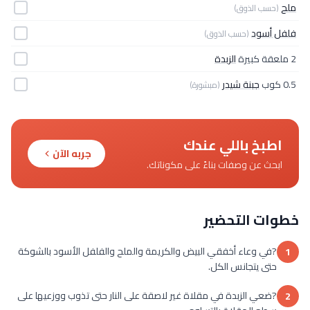
ملح
(حسب الذوق)
فلفل أسود
(حسب الذوق)
2 ملعقة كبيرة
الزبدة
0.5 كوب
جبنة شيدر
(مبشورة)
اطبخ باللي عندك
جربه الآن
ابحث عن وصفات بناءً على مكوناتك.
خطوات التحضير
?في وعاء أخفقي البيض والكريمة والملح والفلفل الأسود بالشوكة
1
حتى يتجانس الكل.
?ضعي الزبدة في مقلاة غير لاصقة على النار حتى تذوب ووزعيها على
2