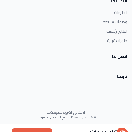
التصنيفات
الحلويات
وصفات سريعة
اطباق رئيسية
حلويات غربية
اتصل بنا
تابعنا
الأحكام والشروط
خصوصية
عنا
© 2026 Dlwaqty. جميع الحقوق محفوظة.
Powered by
GAIT
تطبيق دلوقتي