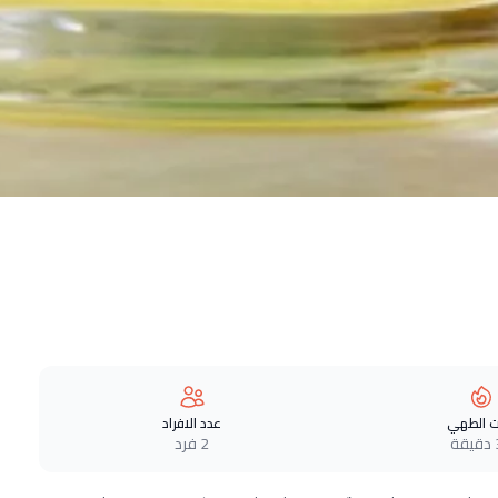
 الطهي
عدد الافراد
ة
2 فرد