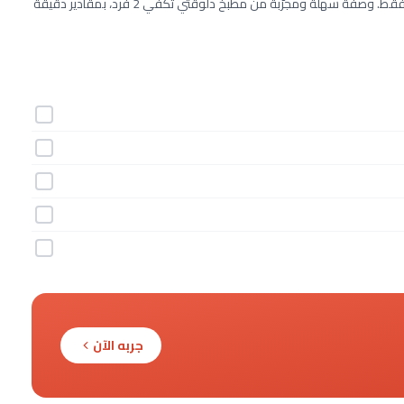
طريقة عمل عصير الليمون خطوة بخطوة بـ5 مكونات وفي 30 دقيقة فقط. وصفة سهلة ومجرّبة من مطبخ دلوقتي تكفي 2 فرد، بمقادير دقيقة
جربه الآن