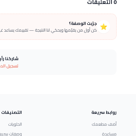
0 التعليقات
جرّبت الوصفة؟
⭐
كن أول من يقيّمها ويحكي لنا النتيجة — تقييمك يساعد غير
شاركنا رأ
تسجيل الد
روابط سريعة
التصنيفات
أضف مطعمك
الحلويات
مساعدة
وصفات سريع