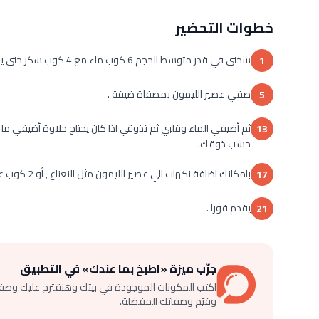
خطوات التحضير
سخنى في قدر متوسط الحجم 6 كوب ماء مع 4 كوب سكر حتى يذوب السكر تماما , بعد أن يبرد ضعيه في الثلاجة .
1
صفي عصير الليمون بمصفاة ضيقة .
5
ثم أضيفي الماء وقلبي ثم تذوقي اذا كان يحتاج حلاوة أضيفي ما 
13
حسب ذوقك.
بامكانك اضافة نكهات الي عصير الليمون مثل النعناع , أو 2 كوب عصير من التوت أو العنب أو شرائح الفراولة .
17
يقدم فورا .
21
جرّب ميزة «اطبخ بما عندك» في التطبيق
اكتب المكونات الموجودة في بيتك وهنقترح عليك وصف
وقيّم وصفاتك المفضلة.