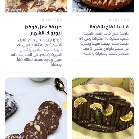
2026-07-08
2026-07-08
قالب التفاح بالقرفة
طريقة عمل كوكيز
نيويورك الشهير
طريقة عمل قالب التفاح بالقرفة
خطوة بخطوة بـ7 مكونات وفي 45
كوكيز نيويورك من مخبز "ليفين"
دقيقة فقط. وصفة سهلة ومجرّبة
الشهير يتميز بمذاقه الشهي مع
من مطبخ دلوقتي تكفي 2 فرد،
كوب الحليب الساخن أو فنجان
بمقادير دقيقة وخطوات واضحة.
القهوة وتحضيره في البيت أينما كنتم
سهل وسريع ستحبه العائلة كباراً
وصغاراً .