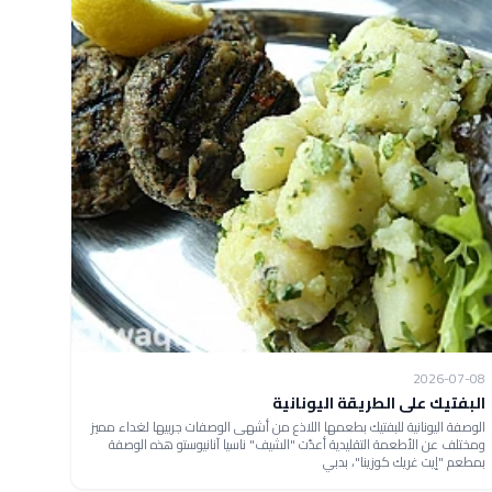
2026-07-08
البفتيك على الطريقة اليونانية
الوصفة اليونانية للبفتيك بطعمها اللاذع من أشهى الوصفات جربيها لغداء مميز
ومختلف عن الأطعمة التقليدية أعدّت "الشيف" ناسيا آنانيوستو هذه الوصفة
بمطعم "إيت غريك كوزينا"، بدبي