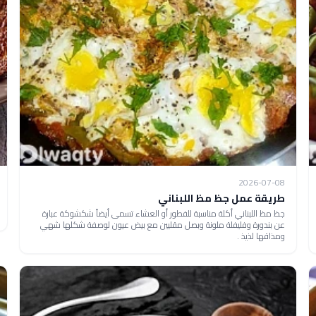
2026-07-08
طريقة عمل جظ مظ اللبناني
جظ مظ اللبناني أكلة مناسبة للفطور أو العشاء تسمى أيضاً شكشوكة عبارة
عن بندورة وفليفلة ملونة وبصل مقليين مع بيض عيون لوصفة شكلها شهي
ومذاقها لذيذ .