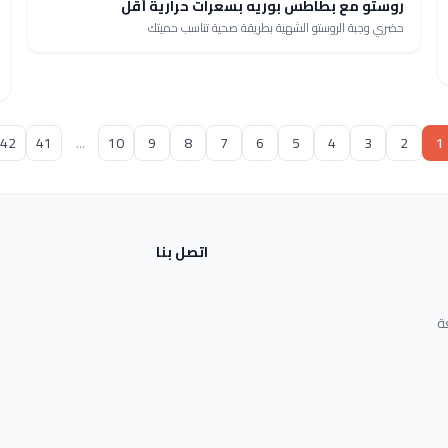
روستو مع بطاطس بوريه بسعرات حرارية أقل
حضري وجبة الروستو الشهية بطريقة صحية تناسب حميتك
42
41
...
10
9
8
7
6
5
4
3
2
1
اتصل بنا
ة