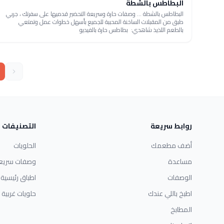
البطاطس بالشطة
البطاطس بالشطة ... وصفات حارة وسريعة التحضير قدميها على سفرتك ، جربي
طبق من المقبلات الساخنة المحببة للجميع بأسهل خطوات عمل وتمتعي
بالطعم اللذيذ شاهدي: بطاطس حارة بالفيديو
روابط سريعة
التصنيفات
أضف مطعمك
الحلويات
مساعدة
وصفات سريع
الوصفات
اطباق رئيسية
اطبخ باللي عندك
حلويات غربية
المطابخ