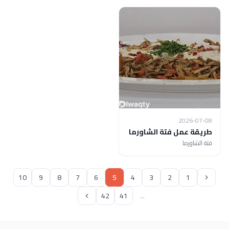
2026-07-08
طريقة عمل فتة الشاورما
فتة الشاورما
10
9
8
7
6
5
4
3
2
1
42
41
...