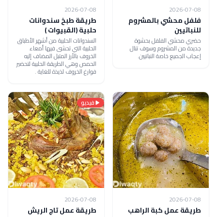
2026-07-08
2026-07-08
فلفل محشي بالمشروم
طريقة طبخ سندوانات
للنباتيين
حلبية (القبيوات )
حضري محشي الفلفل بحشوة
السندوانات الحلبية من أشهر الأطباق
جديدة من المشروم وسوف تنال
الحلبية التي تحشى فيها أمعاء
إعجاب الجميع خاصة النباتيين.
الخروف بالأرز المتبل المضاف إليه
الحمص وهي الطريقة الحلبية لتحضير
فوارغ الخروف لذيذة للغاية .
فيديو
2026-07-08
2026-07-08
طريقة عمل كبة الراهب
طريقة عمل تاج الريش