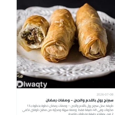
2026-07-08
سبرنج رول باللحم والجبن – وصفات رمضان
طريقة عمل سبرنج رول باللحم والجبن – وصفات رمضان خطوة بخطوة بـ13
مكونات وفي 48 دقيقة فقط. وصفة سهلة ومجرّبة من مطبخ دلوقتي تكفي
2 فرد، بمقادير دقيقة وخطوات واضحة.