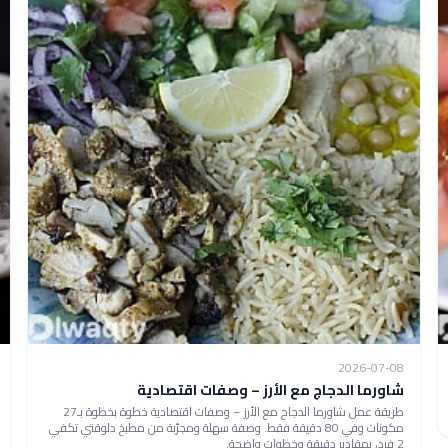
2026-07-08
شاورما الدجاج مع الأرز – وصفات اقتصادية
طريقة عمل شاورما الدجاج مع الأرز – وصفات اقتصادية خطوة بخطوة بـ27
مكونات وفي 80 دقيقة فقط. وصفة سهلة ومجرّبة من مطبخ دلوقتي تكفي
2 فرد، بمقادير دقيقة وخطوات واضحة.