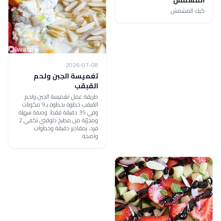
المشمش​
كيك المشمش​
2026-07-08
تغميسة الجبن ولحم
القبقب
طريقة عمل تغميسة الجبن ولحم
القبقب خطوة بخطوة بـ9 مكونات
وفي 35 دقيقة فقط. وصفة سهلة
ومجرّبة من مطبخ دلوقتي تكفي 2
فرد، بمقادير دقيقة وخطوات
واضحة.