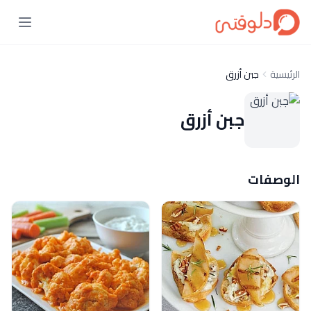
الرئيسية
جبن أزرق
جبن أزرق
الوصفات