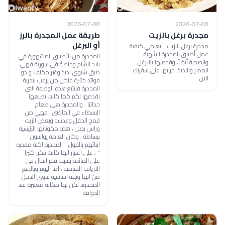
2026-07-08
2026-07-08
مجدرة برغل بالزيت
‏‫طريقة عمل المجدرة بالرز
أو البرغل
مجدرة برغل بالزيت .. تعلمي كيفية
عمل أطباق المجدرة الشهية
المجدرة من الأطباق المشهورة في
والصحية أيضاً، وقدميها بالبرغل
بلاد الشام وخاصةً في سورية فهي
المميز واللذيذ، جربيها على سفرتك
طبق شتوي لذيذ وغير مكلف و ذو
الآن
فوائد كثيرة فلكل من يرغب بتجربة
المجدرة فليتبع هذه الوصفة التي
نقدمها لكم كما كانت تصنعها
جداتنا ، والمجدرة هي طعام
البسطاء في الماضي ، فهي من
قمح الحقل وعدسه وبعض الزيت
وراس بصل ، هذه مكوناتها الرئيسية
ببساطة ، وكان العامة يواسون
ابنائهم بالقول " المجدرة اكلة مقدرة
" ، على اعتبار انها كانت تتكرر كثيرا
على المائدة بسبب فقر الحال في
الارياف الشامية ، اما اليوم وبالرغم
من انها وجبة اساسية لذوي الدخل
المحدود لكن لها مكانة معتبرة عند
الذواقة