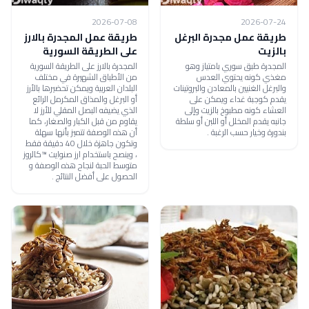
2026-07-08
2026-07-24
طريقة عمل مجدرة البرغل
طريقة عمل المجدرة بالارز
بالزيت
على الطريقة السورية
المجدرة طبق سوري بامتياز وهو
المجدرة بالارز على الطريقة السورية
مغذي كونه يحتوي العدس
من الأطباق الشهيرة في مختلف
والبرغل الغنيين بالمعادن والبروتينات
البلدان العربية ويمكن تحضيرها بالأرز
يقدم كوجبة غداء ويمكن على
أو البرغل والمذاق المكرمل الرائع
العشاء كونه مطبوخ بالزيت وإلى
الذي يضيفه البصل المقلي للأرز لا
جانبه يقدم المخلل أو اللبن أو سلطة
يقاوم من قبل الكبار والصغار، كما
بندورة وخيار حسب الرغبة .
أن هذه الوصفة تتميز بأنها سهلة
وتكون جاهزة خلال 40 دقيقة فقط
، وينصح باستخدام ارز صنوايت ™كالروز
متوسط الحبة لنجاح هذه الوصفة و
الحصول على أفضل النتائج .