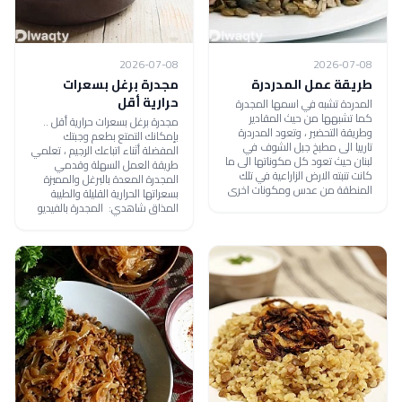
2026-07-08
2026-07-08
طريقة عمل المدردرة
مجدرة برغل بسعرات
حرارية أقل
المدردة تشبه في اسمها المجدرة
كما تشبهها من حيث المقادير
مجدرة برغل بسعرات حرارية أقل ..
وطريقة التحضير ، وتعود المدردرة
بإمكانك التمتع بطعم وجبتك
تارييا الى مطبخ جبل الشوف في
المفضلة أثناء اتباعك الرجيم ، تعلمي
لبنان حيث تعود كل مكوناتها الى ما
طريقة العمل السهلة وقدمي
كانت تنبته الارض الزاراعية في تلك
المجدرة المعدة بالبرغل والمميزة
المنطقة من عدس ومكونات اخرى
بسعراتها الحرارية القليلة والطيبة
المذاق شاهدي: المجدرة بالفيديو