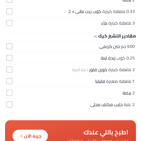
0.33 ملعقة كبيرة
كوب زيت نباتى + 2
3 ملعقة كبيرة
ماء
مقادير التشيز كيك :-
600 جم
جبن كريمى
0.25 كوب
زبدة لينة
2 ملعقة كبيرة
كورن فلور
( نشا الذرة)
1 ملعقة صغيرة
فانيليا
2
بيضة
2 علبة
حليب مكثف محلى
اطبخ باللي عندك
جربه الآن