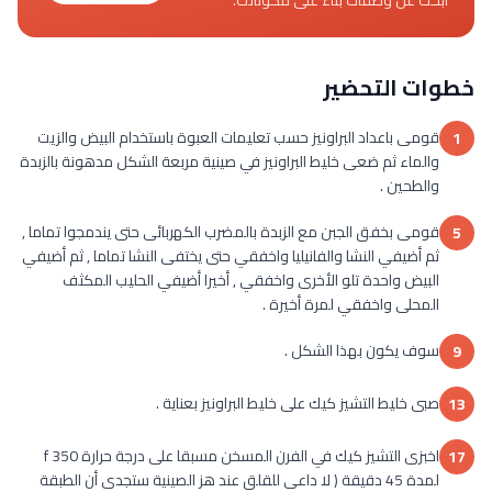
ابحث عن وصفات بناءً على مكوناتك.
خطوات التحضير
قومى باعداد البراونيز حسب تعليمات العبوة باستخدام البيض والزيت
1
والماء ثم ضعى خليط البراونيز في صينية مربعة الشكل مدهونة بالزبدة
والطحين .
قومى بخفق الجبن مع الزبدة بالمضرب الكهربائى حتى يندمجوا تماما ,
5
ثم أضيفي النشا والفانيليا واخفقي حتى يختفى النشا تماما , ثم أضيفي
البيض واحدة تلو الأخرى واخفقي , أخيرا أضيفي الحليب المكثف
المحلى واخفقي لمرة أخيرة .
سوف يكون بهذا الشكل .
9
صبى خليط التشيز كيك على خليط البراونيز بعناية .
13
اخبزى التشيز كيك في الفرن المسخن مسبقا على درجة حرارة 350 f
17
لمدة 45 دقيقة ( لا داعى للقلق عند هز الصينية ستجدى أن الطبقة