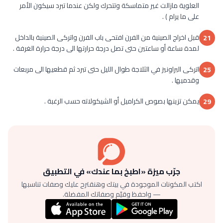
العلوية مازالت غير متماسكة وتتحرك ولكن عندما تبرد سيكون الأمر
على ما يرام ) .
قبل اخراج الصينية من الفرن افتحى باب الفرن واتركى الصينية بالداخل
21
لمدة ساعة أو ساعتين حتى تصل درجة حرارتها الى درجة حرارة الغرفة .
اتركى البراونيز في الثلاجة طوال الليل حتى تبرد ثم قطعيها الى مربعات
25
وقدميها .
يمكن تزينها بصوص الكراميل أو الشيكولاته حسب الرغبة .
29
جرّب ميزة «اطبخ بما عندك» في التطبيق
اكتب المكونات الموجودة في بيتك وهنقترح عليك وصفات تناسبها
— واحفظ وقيّم وصفاتك المفضلة.