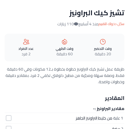
تشيز كيك البراونيز
منذ 4 أسابيع
110 زيارات
سجّل دخولك للتقييم
وقت التحضير
وقت الطهي
عدد الافراد
20 دقيقة
60 دقيقة
2 فرد
طريقة عمل تشيز كيك البراونيز خطوة بخطوة بـ12 مكونات وفي 60 دقيقة
فقط. وصفة سهلة ومجرّبة من مطبخ دلوقتي تكفي 2 فرد، بمقادير دقيقة
وخطوات واضحة.
المقادير
مقادير البراونيز :-
1 علبة
من خليط البراونيز الجاهز
2
بيضة