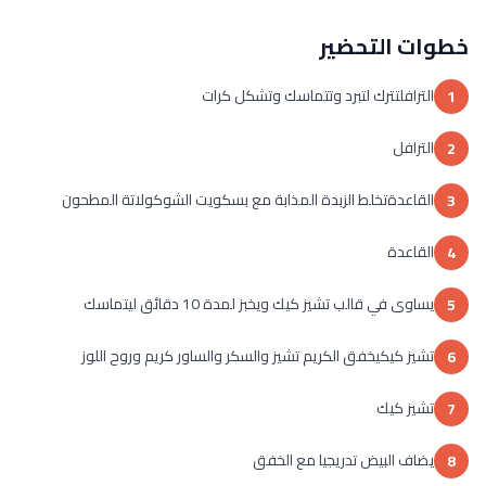
خطوات التحضير
الترافلتترك لتبرد وتتماسك وتشكل كرات
1
الترافل
2
القاعدةتخلط الزبدة المذابة مع بسكويت الشوكولاتة المطحون
3
القاعدة
4
يساوى في قالب تشيز كيك ويخبز لمدة 10 دقائق ليتماسك
5
تشيز كيكيخفق الكريم تشيز والسكر والساور كريم وروح اللوز
6
تشيز كيك
7
يضاف البيض تدريجيا مع الخفق
8