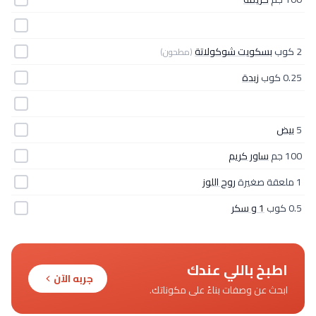
2 كوب
بسكويت شوكولاتة
(مطحون)
0.25 كوب
زبدة
5
بيض
100 جم
ساور كريم
1 ملعقة صغيرة
روح اللوز
0.5 كوب
1 و سكر
اطبخ باللي عندك
جربه الآن
ابحث عن وصفات بناءً على مكوناتك.