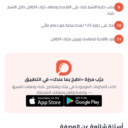
يصب خليط التشيز كيك على القاعدة وتضاف كرات الترافل داخل التشيز
9
كيك
تخبز على حرارة 125 لمدة ساعة مع حمام مائي
10
يبرد بالثلاجة ليتماسك ويزين بكرات الترافل
11
جرّب ميزة «اطبخ بما عندك» في التطبيق
اكتب المكونات الموجودة في بيتك وهنقترح عليك وصفات تناسبها
— واحفظ وقيّم وصفاتك المفضلة.
أسئلة شائعة عن الوصفة