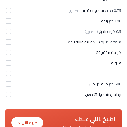
0.75 باكت
بسكويت قمح
(مطحون)
100 جم
زبدة
0.5 كوب
بندق
(مطحون)
ملعقة كبيرة
شيكولاتة قابلة للدهن
كريمة مخفوقة
فراولة
500 جم
جبنة كريمي
برطمان شيكولاتة دهن
اطبخ باللي عندك
جربه الآن