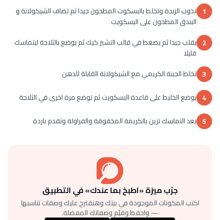
تذوب الزبدة وتخلط بالبسكوت المطحون جيدا ثم تضاف الشيكولاتة و
1
البندق المطحون على البسكويت
يقلب جيدا ثم يضغط في قالب التشيز كيك ثم يوضع بالثلاجة ليتماسك
2
قليلا
تخلط الجبنة الكريمي مع الشيكولاتة القابلة للدهن
3
يوضع الخليط على قاعدة البسكويت ثم توضع مرة اخرى في الثلاجة
4
بعد التماسك تزين بالكريمة المخفوقة والفراولة وتقدم باردة
5
جرّب ميزة «اطبخ بما عندك» في التطبيق
اكتب المكونات الموجودة في بيتك وهنقترح عليك وصفات تناسبها
— واحفظ وقيّم وصفاتك المفضلة.