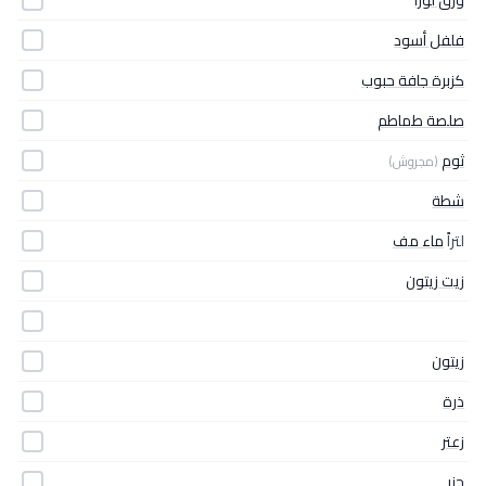
فلفل أسود
كزبرة جافة حبوب
صلصة طماطم
ثوم
(مجروش)
شطة
لتراً
ماء مف
زيت زيتون
زيتون
ذرة
زعتر
جزر