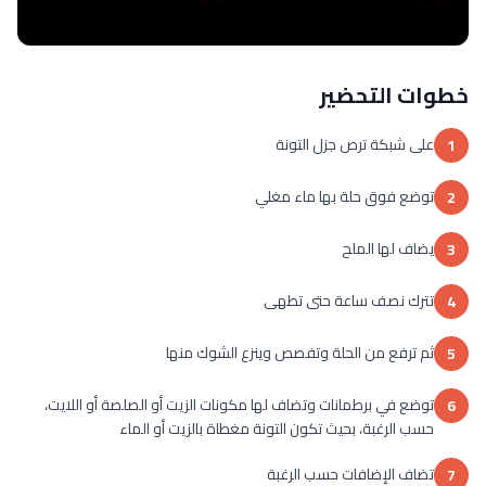
خطوات التحضير
على شبكة ترص جزل التونة
1
توضع فوق حلة بها ماء مغلي
2
يضاف لها الملح
3
تترك نصف ساعة حتى تطهى
4
ثم ترفع من الحلة وتفصص وينزع الشوك منها
5
توضع في برطمانات وتضاف لها مكونات الزيت أو الصلصة أو اللايت،
6
حسب الرغبة، بحيث تكون التونة مغطاة بالزيت أو الماء
تضاف الإضافات حسب الرغبة
7