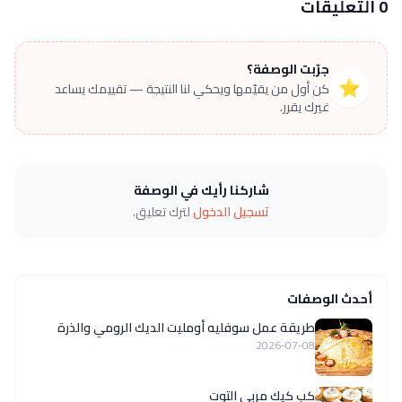
0 التعليقات
جرّبت الوصفة؟
⭐
كن أول من يقيّمها ويحكي لنا النتيجة — تقييمك يساعد
غيرك يقرر.
شاركنا رأيك في الوصفة
تسجيل الدخول
لترك تعليق.
أحدث الوصفات
طريقة عمل سوفليه أومليت الديك الرومي والذرة
2026-07-08
كب كيك مربى التوت