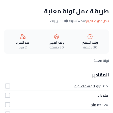
طريقة عمل تونة معلبة
منذ 4 أسابيع
598 زيارات
سجّل دخولك للتقييم
وقت التحضير
وقت الطهي
عدد الافراد
30 دقيقة
30 دقيقة
2 فرد
تونة معلبة
المقادير
0.5 كيلو
1 و سمك تونة
ماء بارد
120 جم
ملح