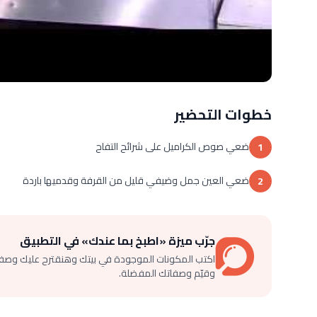
خطوات التحضير
ضعي صوص الكراميل على شرائح التفاح
1
ضعي العين جمل وضيفي قليل من القرفة وقدميها باردة
2
جرّب ميزة «اطبخ بما عندك» في التطبيق
اكتب المكونات الموجودة في بيتك وهنقترح عليك وصف
وقيّم وصفاتك المفضلة.