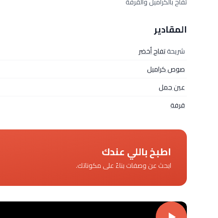
تفاح بالكراميل والقرفة
المقادير
شريحة
تفاح أخضر
صوص كراميل
عين جمل
قرفة
اطبخ باللي عندك
ابحث عن وصفات بناءً على مكوناتك.