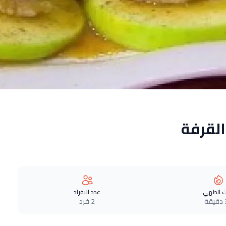
القرفة
 الطهي
عدد الافراد
ة
2 فرد