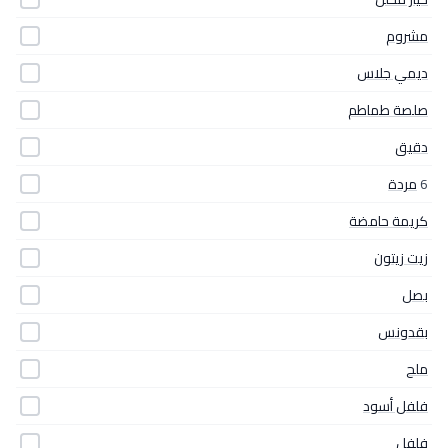
مشروم
ديمي جلاس
صلصة طماطم
دقيق
6
مردة
كريمة حامضة
زيت زيتون
بصل
بقدونس
ملح
فلفل أسود
فلفل