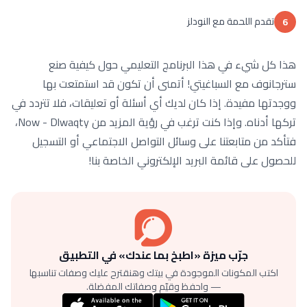
تقدم اللحمة مع النودلز
6
هذا كل شيء في هذا البرنامج التعليمي حول كيفية صنع
سترجانوف مع السباغيتي! أتمنى أن تكون قد استمتعت بها
ووجدتها مفيدة. إذا كان لديك أي أسئلة أو تعليقات، فلا تتردد في
تركها أدناه. وإذا كنت ترغب في رؤية المزيد من Now - Dlwaqty،
فتأكد من متابعتنا على وسائل التواصل الاجتماعي أو التسجيل
للحصول على قائمة البريد الإلكتروني الخاصة بنا!
جرّب ميزة «اطبخ بما عندك» في التطبيق
اكتب المكونات الموجودة في بيتك وهنقترح عليك وصفات تناسبها
— واحفظ وقيّم وصفاتك المفضلة.