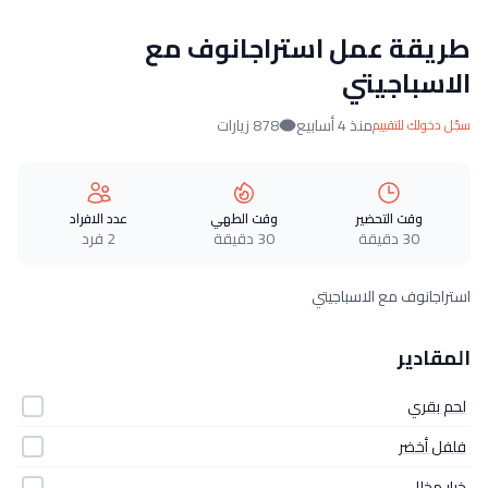
طريقة عمل استراجانوف مع
الاسباجيتي
منذ 4 أسابيع
878 زيارات
سجّل دخولك للتقييم
وقت التحضير
وقت الطهي
عدد الافراد
30 دقيقة
30 دقيقة
2 فرد
استراجانوف مع الاسباجيتي
المقادير
لحم بقري
فلفل أخضر
خيار مخلل