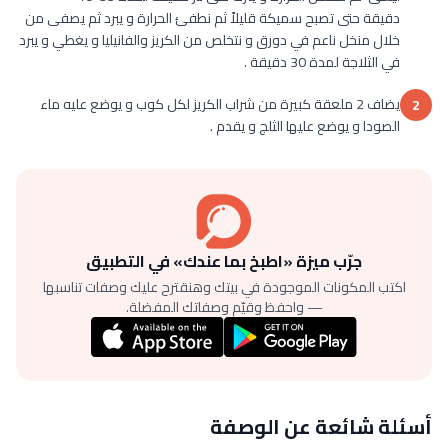
دقيقة حتى تصبح سميكة قليلاً ثم نطفئ الحرارة و يبرد ثم يصفى من
خلال منخل ناعم في دورق و نتخلص من الكريز والفانيليا و يغطي و يبرد
في الثلاجة لمدة 30 دقيقة .
يضاف 2 ملعقة كبيرة من شراب الكريز لكل كوب و يوضع عليه ماء
2
الصودا و يوضع عليها الثلج و يقدم .
جرّب ميزة «اطبخ بما عندك» في التطبيق
اكتب المكونات الموجودة في بيتك وهنقترح عليك وصفات تناسبها
— واحفظ وقيّم وصفاتك المفضلة.
أسئلة شائعة عن الوصفة