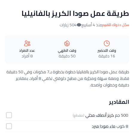
طريقة عمل صودا الكريز بالفانيليا
منذ 4 أسابيع
504 زيارات
سجّل دخولك للتقييم
وقت التحضير
وقت الطهي
عدد الافراد
16 دقيقة
50 دقيقة
8 أفراد
طريقة عمل صودا الكريز بالفانيليا خطوة بخطوة بـ7 مكونات وفي 50 دقيقة
فقط. وصفة سهلة ومجرّبة من مطبخ دلوقتي تكفي 8 أفراد، بمقادير
دقيقة وخطوات واضحة.
المقادير
500 جم
كريز أنصاف مخلي
(مقطع)
8 كوب
ماء صودا مبرد