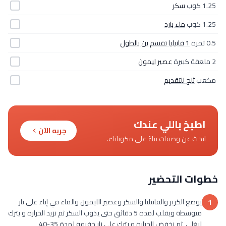
1.25 كوب
سكر
1.25 كوب
ماء بارد
0.5 ثمرة
1 فانيليا تقسم ين بالطول
2 ملعقة كبيرة
عصير ليمون
مكعب
ثلج للتقديم
اطبخ باللي عندك
جربه الآن
ابحث عن وصفات بناءً على مكوناتك.
خطوات التحضير
يوضع الكريز والفانيليا والسكر وعصير الليمون والماء في إناء على نار
1
متوسطة ويقلب لمدة 5 دقائق حتى يذوب السكر ثم نزيد الحرارة و يترك
ليغلى ثم نخفض الحرارة و يترك على نار خفيفة لمدة 35-40