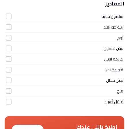
المقادير
سلمون فيليه
زيت جوز هند
ثوم
بيض
(مسلوق)
كريمة لبانى
6
مردة
(حار)
بصل مخلل
ملح
فلفل أسود
اطبخ باللي عندك