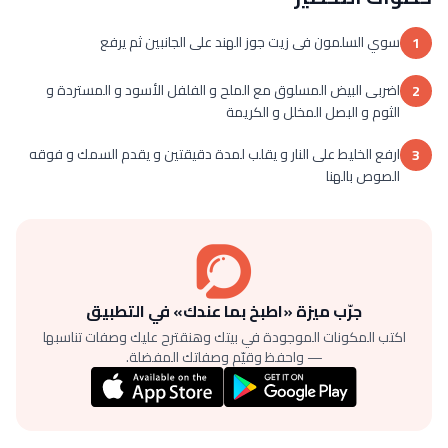
سوي السلمون فى زيت جوز الهند على الجانبين ثم يرفع
1
اضربى البيض المسلوق مع الملح و الفلفل الأسود و المستردة و
2
الثوم و البصل المخلل و الكريمة
ارفع الخليط على النار و يقلب لمدة دقيقتين و يقدم السمك و فوقه
3
الصوص بالهنا
جرّب ميزة «اطبخ بما عندك» في التطبيق
اكتب المكونات الموجودة في بيتك وهنقترح عليك وصفات تناسبها
— واحفظ وقيّم وصفاتك المفضلة.