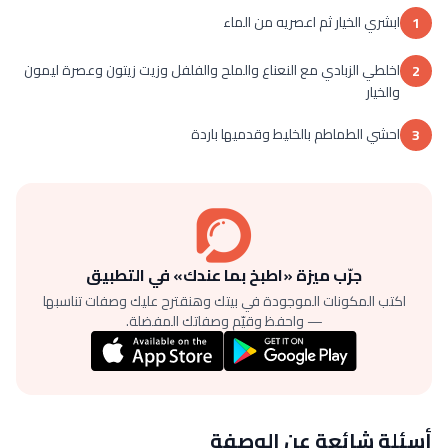
ابشري الخيار ثم اعصريه من الماء
1
اخلطي الزبادي مع النعناع والملح والفلفل وزيت زيتون وعصرة ليمون
2
والخيار
احشي الطماطم بالخليط وقدميها باردة
3
جرّب ميزة «اطبخ بما عندك» في التطبيق
اكتب المكونات الموجودة في بيتك وهنقترح عليك وصفات تناسبها
— واحفظ وقيّم وصفاتك المفضلة.
أسئلة شائعة عن الوصفة