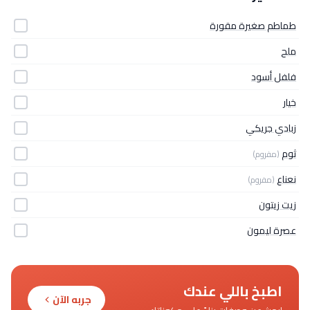
طماطم صغيرة مقورة
ملح
فلفل أسود
خيار
زبادي جريكي
ثوم
(مفروم)
نعناع
(مفروم)
زيت زيتون
عصرة ليمون
اطبخ باللي عندك
جربه الآن