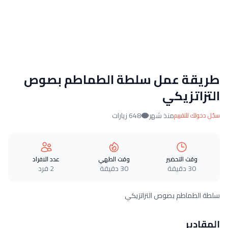
طريقة عمل سلطة الطماطم بصوص
التزاتزيكي
منذ شهر
648 زيارات
سجّل دخولك للتقييم
وقت التحضير
وقت الطهي
عدد الافراد
30 دقيقة
30 دقيقة
2 فرد
سلطة الطماطم بصوص التزاتزيكي
المقادير