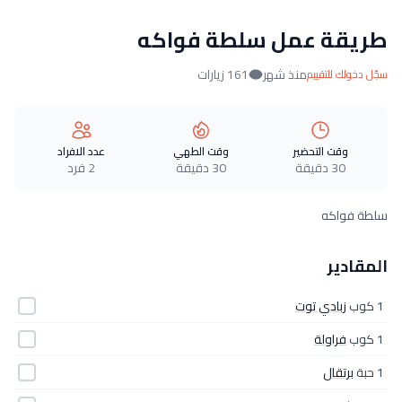
طريقة عمل سلطة فواكه
منذ شهر
161 زيارات
سجّل دخولك للتقييم
وقت التحضير
وقت الطهي
عدد الافراد
30 دقيقة
30 دقيقة
2 فرد
سلطة فواكه
المقادير
1 كوب
زبادي توت
1 كوب
فراولة
1 حبة
برتقال