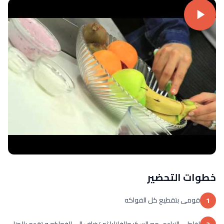
خطوات التحضير
قومى بتقطيع كل الفواكه
1
اخلطى الزبادى مع السكر والفانليا ثم تضاف الى الفواكه و تقدم بالهنا