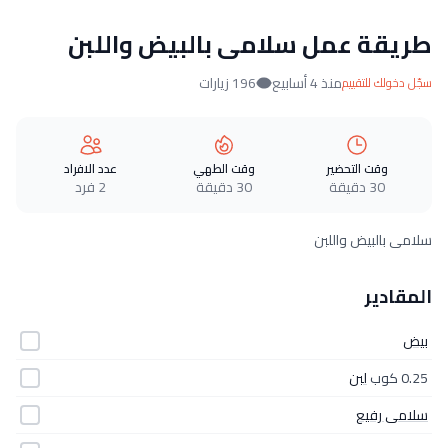
طريقة عمل سلامى بالبيض واللبن
منذ 4 أسابيع
196 زيارات
سجّل دخولك للتقييم
وقت التحضير
وقت الطهي
عدد الافراد
30 دقيقة
30 دقيقة
2 فرد
سلامى بالبيض واللبن
المقادير
بيض
0.25 كوب
لبن
سلامى رفيع