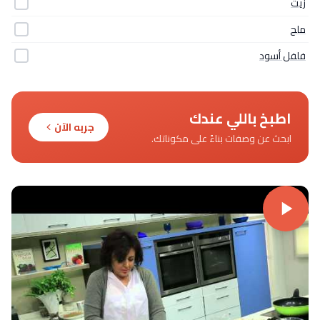
زيت
ملح
فلفل أسود
اطبخ باللي عندك
جربه الآن
ابحث عن وصفات بناءً على مكوناتك.