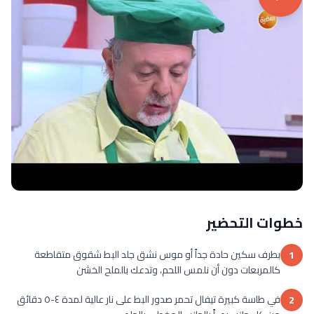
خطوات التحضير
بطرف سكين حادة جداً أو موس نشق جلد البط شقوق متقاطعة
1
كالمربعات دون أن نلمس اللحم، وتدعك بالملح الخشن
في طاسة كبيرة تيفال تحمر صدور البط على نار عالية لمدة ٤-٥ دقائق
2