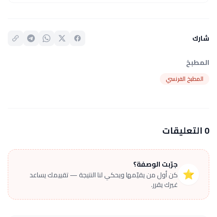
شارك
المطبخ
المطبخ الفرنسي
0 التعليقات
جرّبت الوصفة؟
⭐
كن أول من يقيّمها ويحكي لنا النتيجة — تقييمك يساعد
غيرك يقرر.