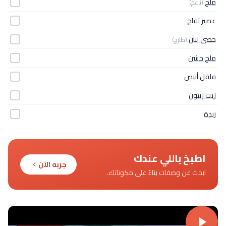
ملح
(ناعم)
عصير تفاح
حصى لبان
(طازج)
ملح خشن
فلفل أبيض
زيت زيتون
زبدة
اطبخ باللي عندك
جربه الآن
ابحث عن وصفات بناءً على مكوناتك.