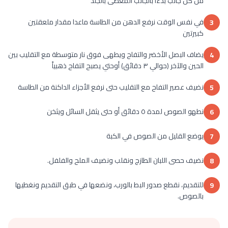
من كل جانب بدءاً بالجانب المغطى بالجلد
في نفس الوقت نرفع الدهن من الطاسة ماعدا مقدار ملعقتين
3
كبيرتين
يضاف البصل الأخضر والتفاح ويطهى فوق نار متوسطة مع التقليب بين
4
الحين والآخر (حوالي ٣ دقائق) أوحتي يصبح التفاح ذهبياً
نضيف عصير التفاح مع التقليب حتى نرفع الأجزاء الداكنة من الطاسة
5
نطهو الصوص لمدة ٥ دقائق أو حتى يثقل السائل ويثخن
6
يوضع القليل من الصوص في الكبة
7
نضيف حصى اللبان الطازج ونقلب ونضيف الملح والفلفل.
8
للتقديم، نقطع صدور البط بالورب، ونضعها في طبق التقديم ونغطيها
9
بالصوص.