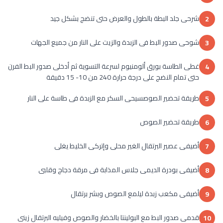
شرحى جلد البطة بالطول والعرض حتى تنضج بشكل جيد
2
شوحى صدور البط فى الزبدة والزيت على النار من جميع الجهات
3
غطى الطاسة بورق ألومنيوم لسرعة التسوية ثم أدخلى صدور البط الفرن
4
حتى تمام النضج على درجة حرارة 240 من 10- 15 دقيقة
طريقة تحضير الصوصسيحى السكر مع الزبدة فى طاسة على النار
5
طريقة تحضير الصوص
6
أضيفى عصير البرتقال الغير محلى وإتركى الخليط يغلى
7
أضيفى بودرة الديمى جلاس المذابة فى مرقة دجاج وقلبى
8
أضيفى مكعب زبدة ليلمع الصوص وبشر برتقال
9
قدمى صدور البط مع البولينتا بالخضار والصوص وفيليه البرتقال زينى
10