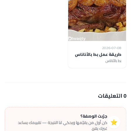
2026-07-08
طريقة عمل بط بالأناناس
بط بالأناناس
0 التعليقات
جرّبت الوصفة؟
⭐
كن أول من يقيّمها ويحكي لنا النتيجة — تقييمك يساعد
غيرك يقرر.