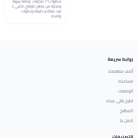
بخطوة بـ11 مكونات. وصفة سهلة
ومجرّبة من مطبخ دلوقتي تكفي 2
فرد، بمقادير دقيقة وخطوات
واضحة.
روابط سريعة
أضف مطعمك
مساعدة
الوصفات
اطبخ باللي عندك
المطابخ
اتصل بنا
التصنيفات