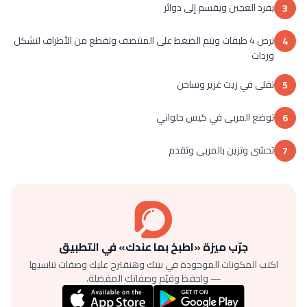
يفرد العجين ويقسم إلى دوائر
3
ترص 4 طبقات ويتم الضغط على المنتصف وتقطع من الأطراف لتشكل
4
وردات
تقلى في زيت غزير وساخن
5
توضع المربى في كيس حلواني
6
تحشى وتزين بالمربى وتقدم​
7
جرّب ميزة «اطبخ بما عندك» في التطبيق
اكتب المكونات الموجودة في بيتك وهنقترح عليك وصفات تناسبها
— واحفظ وقيّم وصفاتك المفضلة.