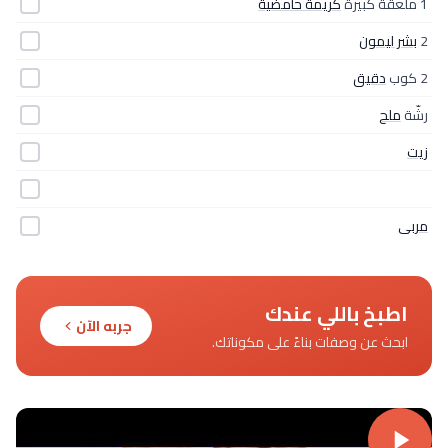
1 ملعقة كبيرة
كريمة حامضية
2
بشر ليمون
2 كوب
دقيق
رشّة
ملح
زيت
مربى
اطبخ باللي عندك
جربه الآن
ابحث عن وصفات بناءً على مكوناتك.