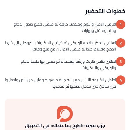
خطوات التحضير
افرمي البصل والثوم ومكعب مرقة ثم ضيفي قطع صدور الدجاج
1
وملح وفلفل وبهارات
اسلقي المكرونة مع البروكلي ثم ضيفي المكرونة والبروكلي الى خليط
2
الدجاج وقلبيها جيدا ثم ضيفي اليها لبن مع ملح وفلفل
ادهني طاجن بالزيت ورشة بقسماط ثم ضعي بها خليط الدجاج
3
والبروكلي والمكرونة
اخلطي الكريمة اللباني مع رشة جبنة مبشورة وقليل من اللبن وادخليها
4
فرن ساخن حتى تكمل نضجها ثم قدميها
جرّب ميزة «اطبخ بما عندك» في التطبيق