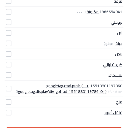
مرقة
1966654041
مكرونة
(2273)
بروكلي
لبن
جبنة
(مبشور)
بيض
كريمة لباني
بقسماط
15518801197860
زيت googletag.cmd.push {
googletag.display'div-gpt-ad-1551880119786-0'; };
(function()
ملح
فلفل أسود